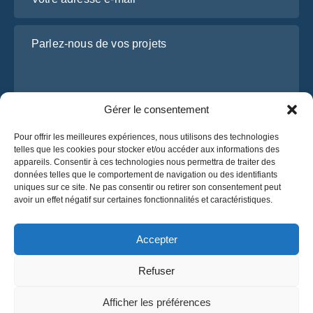
Parlez-nous de vos projets
Gérer le consentement
Pour offrir les meilleures expériences, nous utilisons des technologies
telles que les cookies pour stocker et/ou accéder aux informations des
appareils. Consentir à ces technologies nous permettra de traiter des
données telles que le comportement de navigation ou des identifiants
J’ai lu et j’accepte la
politique de confidentialité
uniques sur ce site. Ne pas consentir ou retirer son consentement peut
d’OsaBus.
avoir un effet négatif sur certaines fonctionnalités et caractéristiques.
Obtenez un devis
Obtenez un devis
Accepter
Refuser
Français
Afficher les préférences
© 2025 OsaBus. Tous droits réservés.