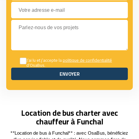
Votre adresse e-mail
Parlez-nous de vos projets
J’ai lu et j’accepte la
politique de confidentialité
d’OsaBus.
ENVOYER
ENVOYER
Location de bus charter avec
chauffeur à Funchal
**Location de bus à Funchal** : avec OsaBus, bénéficiez