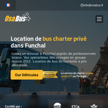
Skip
info@osabus.fr
to
content
Location de
bus charter privé
Show dropdown
LOCATION DE BUS
dans Funchal
Show dropdown
DESTINATIONS
Louez un autocar à Funchal auprès de professionnels
locaux. Vos spécialistes des voyages en groupe
depuis 2012. Location de bus de tourisme à prix
abordable.
OUR VÉHICULES
Our Véhicules
Our Véhicules
CONTACTEZ-NOUS
CONTACTEZ-NOUS
Certifié par :