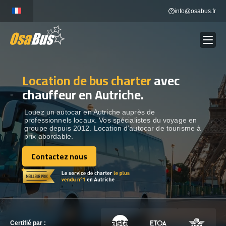
Skip
info@osabus.fr
to
content
Location de bus charter
avec
Show dropdown
LOCATION DE BUS
chauffeur en Autriche.
Show dropdown
DESTINATIONS
Louez un autocar en Autriche auprès de
professionnels locaux. Vos spécialistes du voyage en
groupe depuis 2012. Location d’autocar de tourisme à
prix abordable.
OUR VÉHICULES
Contactez nous
Contactez nous
CONTACTEZ-NOUS
CONTACTEZ-NOUS
Certifié par :