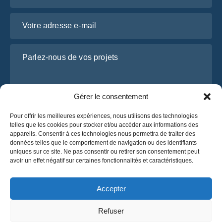
Votre adresse e-mail
Parlez-nous de vos projets
Gérer le consentement
Pour offrir les meilleures expériences, nous utilisons des technologies
telles que les cookies pour stocker et/ou accéder aux informations des
appareils. Consentir à ces technologies nous permettra de traiter des
données telles que le comportement de navigation ou des identifiants
uniques sur ce site. Ne pas consentir ou retirer son consentement peut
J’ai lu et j’accepte la
politique de confidentialité
avoir un effet négatif sur certaines fonctionnalités et caractéristiques.
d’OsaBus.
Obtenez un devis
Accepter
Obtenez un devis
Refuser
Français