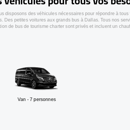
 véhicules pour tous vos bes
s disposons des véhicules nécessaires pour répondre à tous
s. Des petites voitures aux grands bus à Dallas. Tous nos serv
tion de bus de tourisme charter sont privés et incluent un chauf
 7 personnes
SUV - 3 