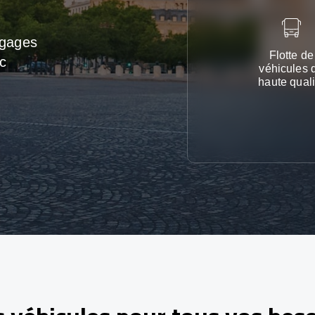
agages
Flotte de
c
véhicules 
haute quali