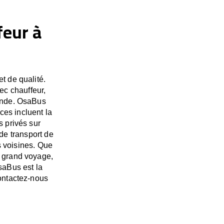
feur à
t de qualité.
ec chauffeur,
monde. OsaBus
es incluent la
s privés sur
de transport de
s voisines. Que
s grand voyage,
saBus est la
Contactez-nous