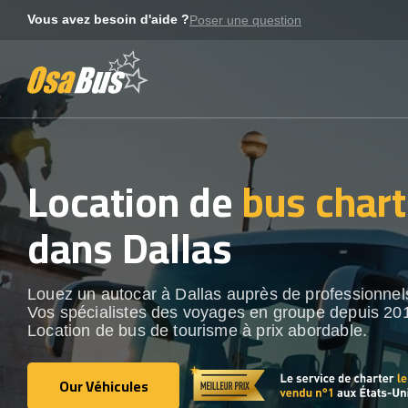
Skip
Vous avez besoin d'aide ?
Poser une question
to
content
Location de
bus chart
dans Dallas
Louez un autocar à Dallas auprès de professionnel
Vos spécialistes des voyages en groupe depuis 20
Location de bus de tourisme à prix abordable.
Our Véhicules
Our Véhicules