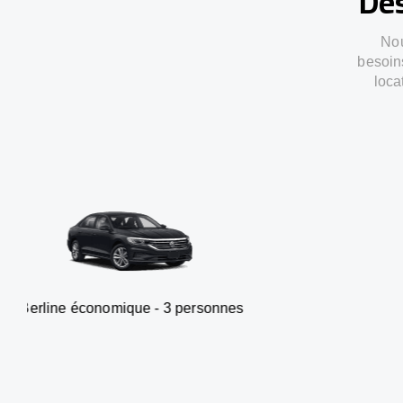
Des
Nou
besoin
loca
onomique - 3 personnes
Van -