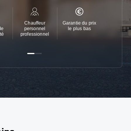
Chauffeur
Garantie du prix
Service cl
de
personnel
le plus bas
24h/24 et 
té
professionnel