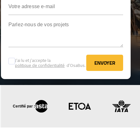
Votre adresse e-mail
Parlez-nous de vos projets
J’ai lu et j’accepte la
ENVOYER
politique de confidentialité
d’OsaBus.
ENVOYER
Certifié par :