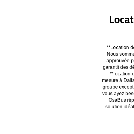
Locat
**Location d
Nous sommes 
approuvée pa
garantit des 
**location 
mesure à Dalla
groupe excepti
vous ayez beso
OsaBus répo
solution idéa