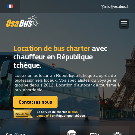
Skip
info@osabus.fr
to
content
Location de bus charter
avec
Show dropdown
LOCATION DE BUS
chauffeur en République
tchèque.
Show dropdown
DESTINATIONS
Louez un autocar en République tchèque auprès de
professionnels locaux. Vos spécialistes du voyage en
OUR VÉHICULES
groupe depuis 2012. Location d’autocar de tourisme à
prix abordable.
Contactez nous
CONTACTEZ-NOUS
Contactez nous
CONTACTEZ-NOUS
Certifié par :