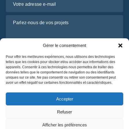
Parlez-nous de vos projets
Gérer le consentement
Pour offrir les meilleures expériences, nous utilisons des technologies
telles que les cookies pour stocker et/ou accéder aux informations des
appareils. Consentir à ces technologies nous permettra de traiter des
données telles que le comportement de navigation ou des identifiants
uniques sur ce site. Ne pas consentir ou retirer son consentement peut
J’ai lu et j’accepte la
politique de confidentialité
avoir un effet négatif sur certaines fonctionnalités et caractéristiques.
d’OsaBus.
Obtenez un devis
Accepter
Obtenez un devis
Refuser
Français
Afficher les préférences