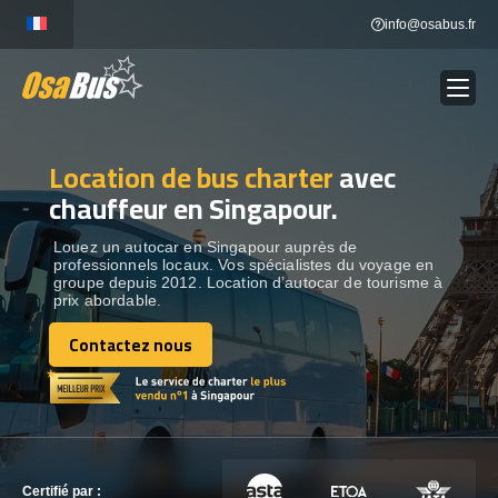
Skip
info@osabus.fr
to
content
Location de bus charter
avec
Show dropdown
LOCATION DE BUS
chauffeur en Singapour.
Show dropdown
DESTINATIONS
Louez un autocar en Singapour auprès de
professionnels locaux. Vos spécialistes du voyage en
groupe depuis 2012. Location d’autocar de tourisme à
prix abordable.
OUR VÉHICULES
Contactez nous
Contactez nous
CONTACTEZ-NOUS
CONTACTEZ-NOUS
Certifié par :