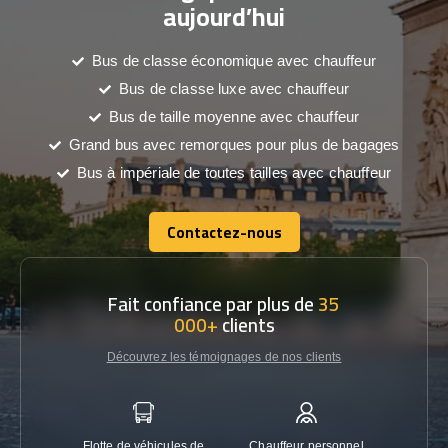
aujourd’hui
Bus de classe économique avec chauffeur
Bus de classe luxe avec chauffeur
Bus de taille moyenne avec chauffeur
Grand bus avec remorques pour plus de bagages
Bus à impériale de toutes tailles avec chauffeur
Contactez-nous
Contactez-nous
Fait confiance par plus de
35
000+
clients
Découvrez les témoignages de nos clients
Flotte de véhicules de
Chauffeur personnel
Garanti