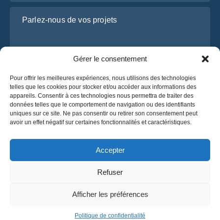
Parlez-nous de vos projets
Gérer le consentement
Pour offrir les meilleures expériences, nous utilisons des technologies
telles que les cookies pour stocker et/ou accéder aux informations des
appareils. Consentir à ces technologies nous permettra de traiter des
données telles que le comportement de navigation ou des identifiants
uniques sur ce site. Ne pas consentir ou retirer son consentement peut
J’ai lu et j’accepte la
politique de confidentialité
avoir un effet négatif sur certaines fonctionnalités et caractéristiques.
d’OsaBus.
Obtenez un devis
Accepter
Obtenez un devis
Refuser
Français
Afficher les préférences
© 2025 OsaBus. Tous droits réservés.
Politique de confidentialité
Conditions générales
News
Politique de confidentialité