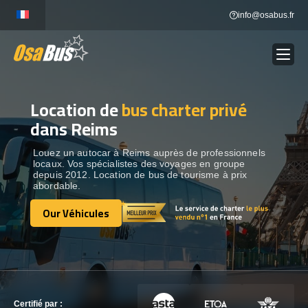
Skip
info@osabus.fr
to
content
Location de
bus charter privé
Show dropdown
LOCATION DE BUS
dans Reims
Show dropdown
DESTINATIONS
Louez un autocar à Reims auprès de professionnels
locaux. Vos spécialistes des voyages en groupe
depuis 2012. Location de bus de tourisme à prix
abordable.
OUR VÉHICULES
Our Véhicules
Our Véhicules
CONTACTEZ-NOUS
CONTACTEZ-NOUS
Certifié par :