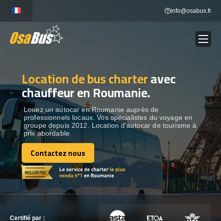
Skip
info@osabus.fr
to
content
Location de bus charter
avec
Show dropdown
LOCATION DE BUS
chauffeur en Roumanie.
Show dropdown
DESTINATIONS
Louez un autocar en Roumanie auprès de
professionnels locaux. Vos spécialistes du voyage en
groupe depuis 2012. Location d’autocar de tourisme à
prix abordable.
OUR VÉHICULES
Contactez nous
Contactez nous
CONTACTEZ-NOUS
CONTACTEZ-NOUS
Certifié par :