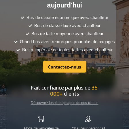
aujourd’hui
Bus de classe économique avec chauffeur
Bus de classe luxe avec chauffeur
Bus de taille moyenne avec chauffeur
Grand bus avec remorques pour plus de bagages
Bus à impériale de toutes tailles avec chauffeur
Contactez-nous
Contactez-nous
Fait confiance par plus de
35
000+
clients
Découvrez les témoignages de nos clients
Flotte de véhicules de
Chauffeur personnel
Garanti