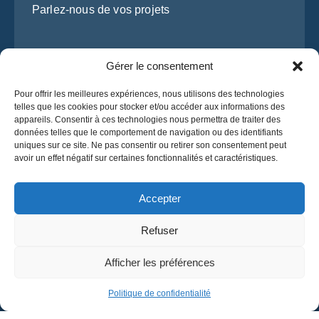
Gérer le consentement
Pour offrir les meilleures expériences, nous utilisons des technologies
telles que les cookies pour stocker et/ou accéder aux informations des
appareils. Consentir à ces technologies nous permettra de traiter des
données telles que le comportement de navigation ou des identifiants
uniques sur ce site. Ne pas consentir ou retirer son consentement peut
J’ai lu et j’accepte la
politique de confidentialité
avoir un effet négatif sur certaines fonctionnalités et caractéristiques.
d’OsaBus.
Obtenez un devis
Accepter
Obtenez un devis
Refuser
Français
Afficher les préférences
© 2025 OsaBus. Tous droits réservés.
Politique de confidentialité
Conditions générales
News
Politique de confidentialité