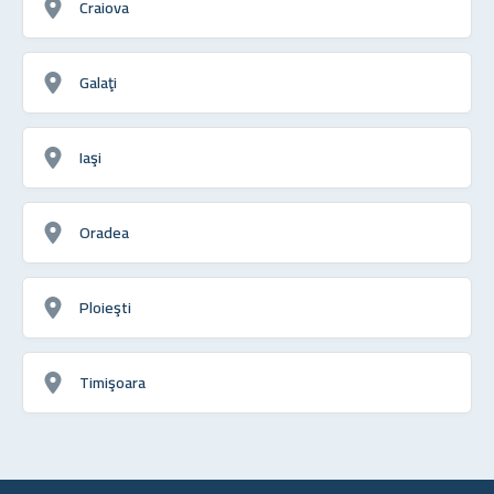
Craiova
Galaţi
Iaşi
Oradea
Ploieşti
Timişoara