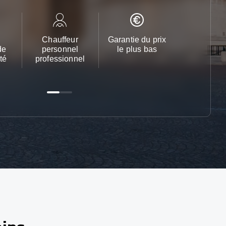
Chauffeur
Garantie du prix
Service cl
de
personnel
le plus bas
24h/24 et 
té
professionnel