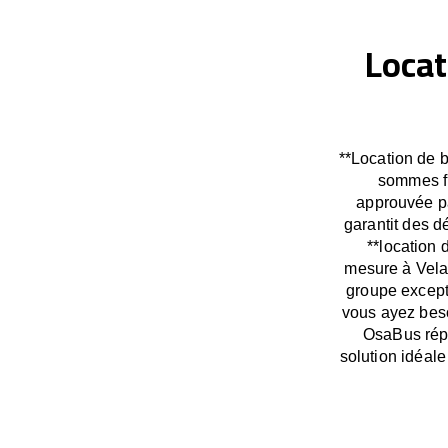
Locat
**Location de b
sommes fi
approuvée pa
garantit des 
**location 
mesure à Velas
groupe except
vous ayez beso
OsaBus répo
solution idéal