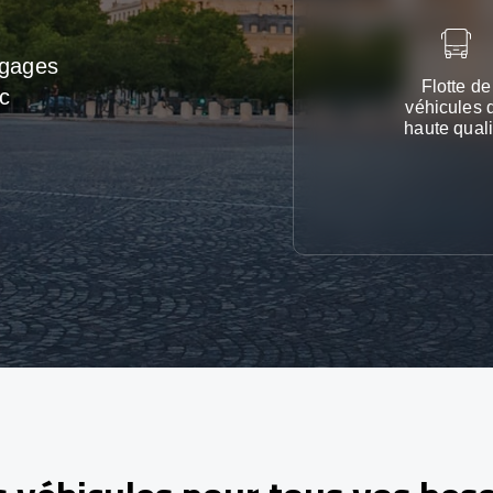
agages
Flotte de
c
véhicules 
haute quali