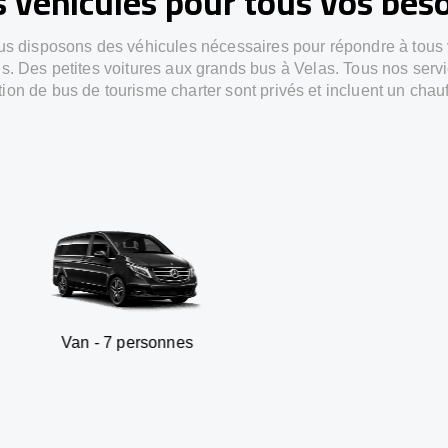
 véhicules pour tous vos bes
s disposons des véhicules nécessaires pour répondre à tous
s. Des petites voitures aux grands bus à Velas. Tous nos serv
tion de bus de tourisme charter sont privés et incluent un chauf
 7 personnes
SUV - 3 