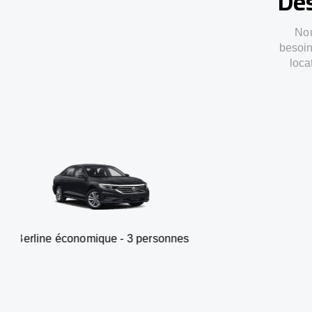
Des
Nou
besoin
loca
onomique - 3 personnes
Van -