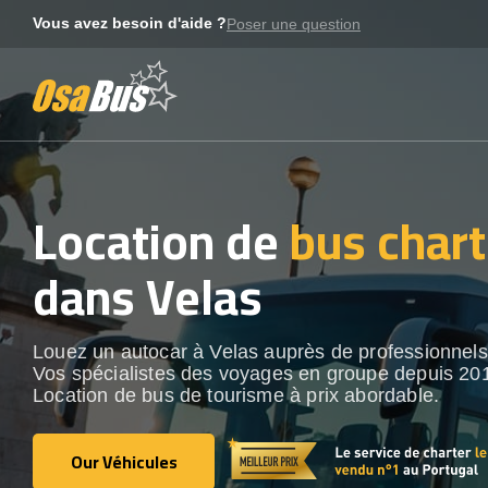
Skip
Vous avez besoin d'aide ?
Poser une question
to
content
Location de
bus chart
dans Velas
Louez un autocar à Velas auprès de professionnels
Vos spécialistes des voyages en groupe depuis 20
Location de bus de tourisme à prix abordable.
Our Véhicules
Our Véhicules