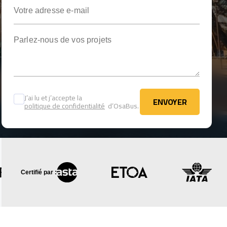
Votre adresse e-mail
Parlez-nous de vos projets
J’ai lu et j’accepte la
ENVOYER
politique de confidentialité
d’OsaBus.
ENVOYER
Certifié par :