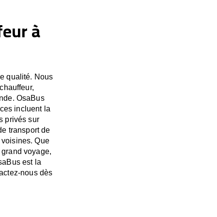
feur à
de qualité. Nous
chauffeur,
monde. OsaBus
es incluent la
s privés sur
de transport de
 voisines. Que
s grand voyage,
saBus est la
tactez-nous dès