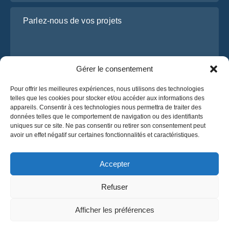
Parlez-nous de vos projets
Gérer le consentement
Pour offrir les meilleures expériences, nous utilisons des technologies
telles que les cookies pour stocker et/ou accéder aux informations des
appareils. Consentir à ces technologies nous permettra de traiter des
données telles que le comportement de navigation ou des identifiants
J’ai lu et j’accepte la
politique de confidentialité
uniques sur ce site. Ne pas consentir ou retirer son consentement peut
d’OsaBus.
avoir un effet négatif sur certaines fonctionnalités et caractéristiques.
Obtenez un devis
Obtenez un devis
Accepter
Refuser
Français
Afficher les préférences
© 2025 OsaBus. Tous droits réservés.
Politique de confidentialité
Conditions générales
News