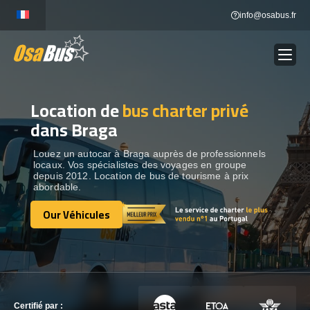
Skip
info@osabus.fr
to
content
Location de
bus charter privé
Show dropdown
LOCATION DE BUS
dans Braga
Show dropdown
DESTINATIONS
Louez un autocar à Braga auprès de professionnels
locaux. Vos spécialistes des voyages en groupe
depuis 2012. Location de bus de tourisme à prix
abordable.
OUR VÉHICULES
Our Véhicules
Our Véhicules
CONTACTEZ-NOUS
CONTACTEZ-NOUS
Certifié par :