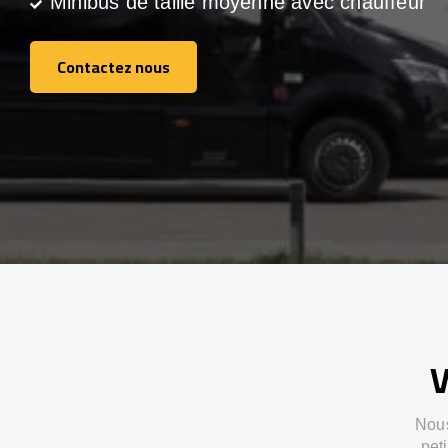
Minibus de taille moyenne avec chauffeur
Contactez nous
Contactez nous
V
Nous
pet