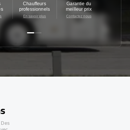
s
Chauffeurs
Garantie du
Service cl
es
professionnels
meilleur prix
24/7
s
En savoir plus
Contactez nous
Contactez 
ns
. Des
avec