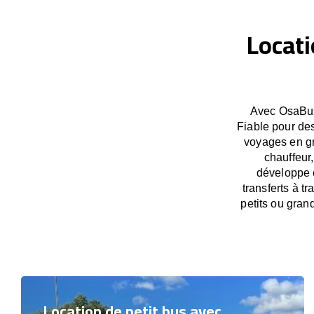
Locati
Avec OsaBus,
Fiable pour des
voyages en gr
chauffeur,
développe c
transferts à t
petits ou gran
Location de petit bus avec