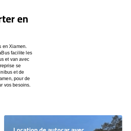
rter en
us en Xiamen.
Bus facilite les
us et van avec
treprise se
inibus et de
Xiamen, pour de
ur vos besoins.
Location de autocar avec