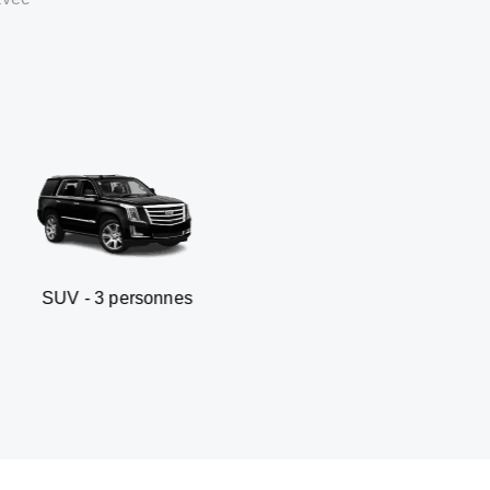
personnes
Berline business -