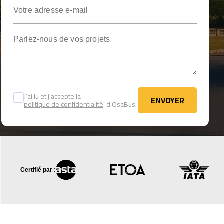
Votre adresse e-mail
Parlez-nous de vos projets
J’ai lu et j’accepte la
ENVOYER
politique de confidentialité
d’OsaBus.
ENVOYER
Certifié par :