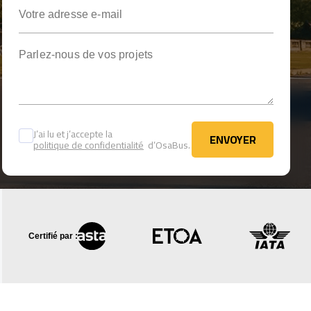
Votre adresse e-mail
Parlez-nous de vos projets
J’ai lu et j’accepte la
ENVOYER
politique de confidentialité
d’OsaBus.
ENVOYER
Certifié par :