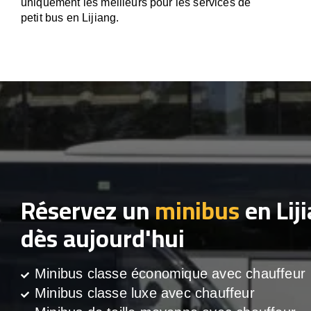
uniquement les meilleurs pour les services de
petit bus en Lijiang.
Réservez un
minibus
en Lij
dès aujourd'hui
Minibus classe économique avec chauffeur
Minibus classe luxe avec chauffeur