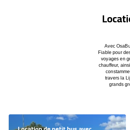
Locati
Avec OsaBus
Fiable pour des
voyages en gr
chauffeur, ains
constamment
travers la L
grands gr
Location de petit bus avec