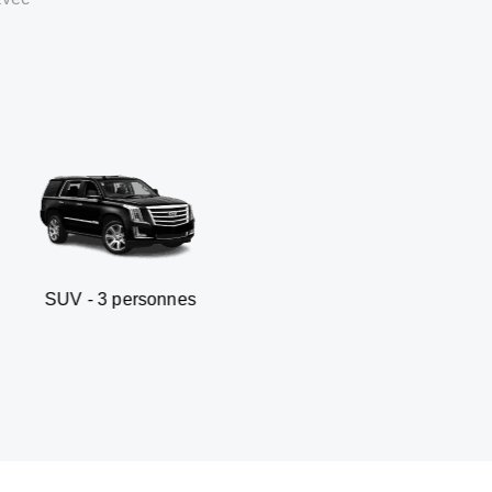
personnes
Berline business 