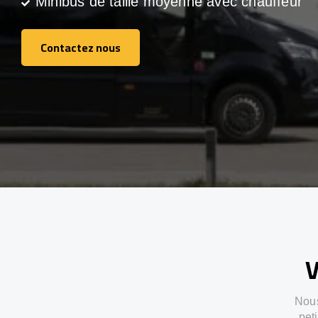
Minibus de taille moyenne avec chauffeur
Contactez nous
Contactez nous
V
Nous
pet