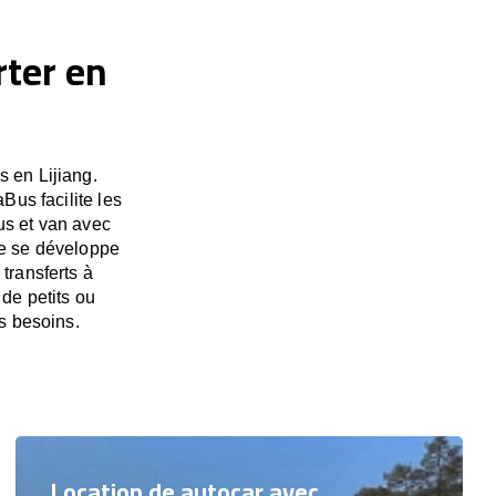
rter en
 en Lijiang.
Bus facilite les
us et van avec
ise se développe
transferts à
 de petits ou
s besoins.
Location de autocar avec