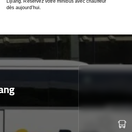
Lijiang. Réservez votre minibus avec chauffeur
dès aujourd’hui.
iang