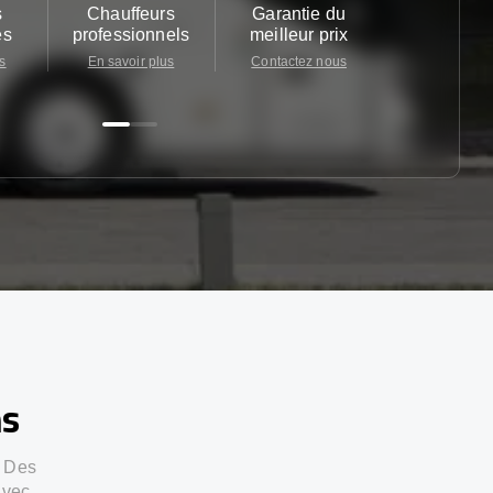
s
Chauffeurs
Garantie du
Service cl
es
professionnels
meilleur prix
24/7
s
En savoir plus
Contactez nous
Contactez 
ns
. Des
avec