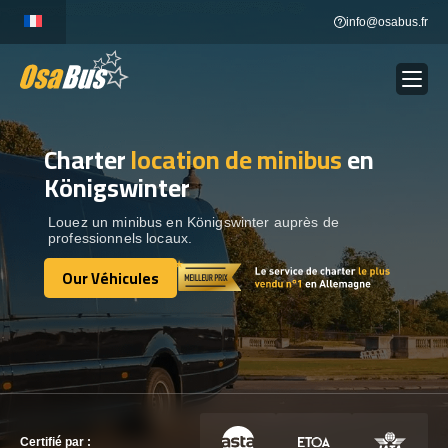
Skip
info@osabus.fr
to
content
Charter
location de minibus
en
Show dropdown
LOCATION DE BUS
Königswinter
Show dropdown
DESTINATIONS
Louez un minibus en Königswinter auprès de
professionnels locaux.
Our Véhicules
OUR VÉHICULES
Our Véhicules
CONTACTEZ-NOUS
CONTACTEZ-NOUS
Certifié par :