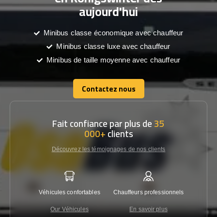
aujourd'hui
Minibus classe économique avec chauffeur
Minibus classe luxe avec chauffeur
Minibus de taille moyenne avec chauffeur
Contactez nous
Contactez nous
Fait confiance par plus de
35
000+
clients
Découvrez les témoignages de nos clients
Véhicules confortables
Chauffeurs professionnels
Garantie
Our Véhicules
En savoir plus
Con