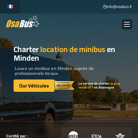
Skip
info@osabus.fr
to
content
Charter
location de minibus
en
Show dropdown
LOCATION DE BUS
Minden
Show dropdown
DESTINATIONS
Louez un minibus en Minden auprès de
professionnels locaux.
Our Véhicules
OUR VÉHICULES
Our Véhicules
CONTACTEZ-NOUS
CONTACTEZ-NOUS
Certifié par :