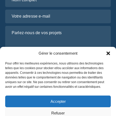
Votre adresse e-mail
Parlez-nous de vos projets
Gérer le consentement
Pour offrir les meilleures expériences, nous utilisons des technologies
telles que les cookies pour stocker et/ou accéder aux informations des
appareils. Consentir à ces technologies nous permettra de traiter des
données telles que le comportement de navigation ou des identifiants
uniques sur ce site. Ne pas consentir ou retirer son consentement peut
J’ai lu et j’accepte la
politique de confidentialité
avoir un effet négatif sur certaines fonctionnalités et caractéristiques.
d’OsaBus.
Obtenez un devis
Accepter
Obtenez un devis
Refuser