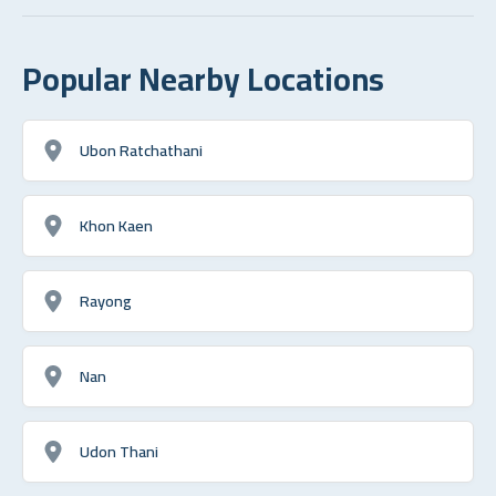
Popular Nearby Locations
Ubon Ratchathani
Khon Kaen
Rayong
Nan
Udon Thani