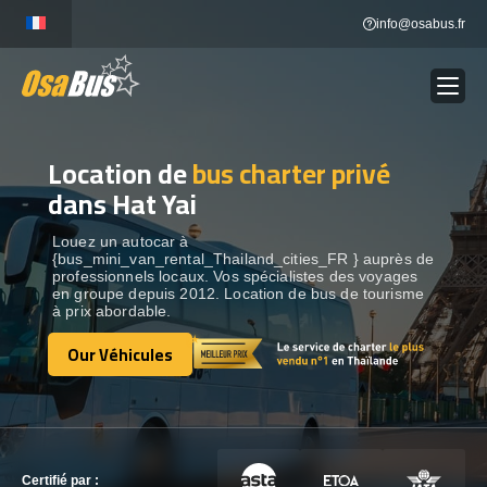
Skip
info@osabus.fr
to
content
Location de
bus charter privé
Show dropdown
LOCATION DE BUS
dans Hat Yai
Show dropdown
DESTINATIONS
Louez un autocar à
{bus_mini_van_rental_Thailand_cities_FR } auprès de
professionnels locaux. Vos spécialistes des voyages
en groupe depuis 2012. Location de bus de tourisme
OUR VÉHICULES
à prix abordable.
Our Véhicules
Our Véhicules
CONTACTEZ-NOUS
CONTACTEZ-NOUS
Certifié par :