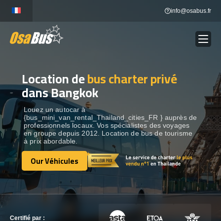
Skip
info@osabus.fr
to
content
Location de
bus charter privé
Show dropdown
LOCATION DE BUS
dans Bangkok
Show dropdown
DESTINATIONS
Louez un autocar à
{bus_mini_van_rental_Thailand_cities_FR } auprès de
professionnels locaux. Vos spécialistes des voyages
en groupe depuis 2012. Location de bus de tourisme
OUR VÉHICULES
à prix abordable.
Our Véhicules
Our Véhicules
CONTACTEZ-NOUS
CONTACTEZ-NOUS
Certifié par :