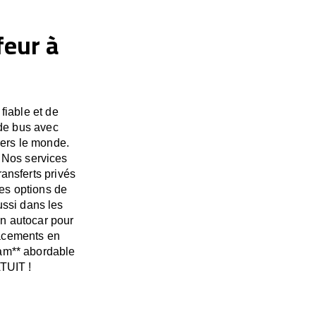
feur à
fiable et de
 de bus avec
vers le monde.
 Nos services
ransferts privés
es options de
ssi dans les
un autocar pour
lacements en
ham** abordable
TUIT !