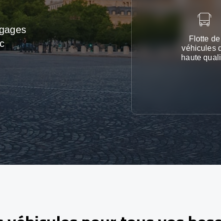
agages
Flotte de
c
véhicules 
haute quali