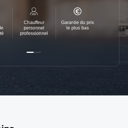
Chauffeur
Garantie du prix
Service cl
de
personnel
le plus bas
24h/24 et 
té
professionnel