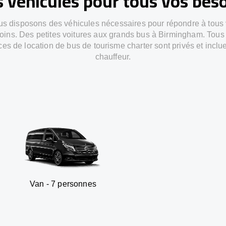
 véhicules pour tous vos bes
s disposons des véhicules nécessaires pour répondre à tous
oins. Des petites voitures aux grands bus à Birmingham. Tous
ces de location de bus de tourisme charter sont privés et inclu
chauffeur.
 7 personnes
SUV - 3 