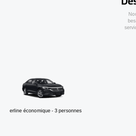
Des
Nou
bes
servi
onomique - 3 personnes
Van -