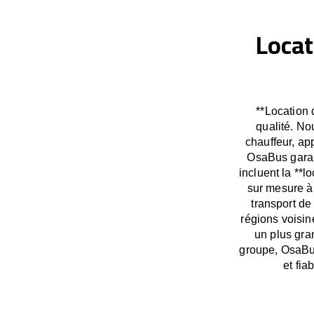
Locat
**Location 
qualité. No
chauffeur, ap
OsaBus garan
incluent la **l
sur mesure à
transport d
régions voisin
un plus gra
groupe, OsaBus
et fi