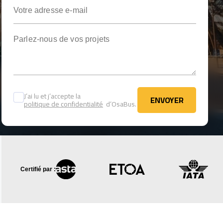
Votre adresse e-mail
Parlez-nous de vos projets
J’ai lu et j’accepte la
ENVOYER
politique de confidentialité
d’OsaBus.
ENVOYER
Certifié par :