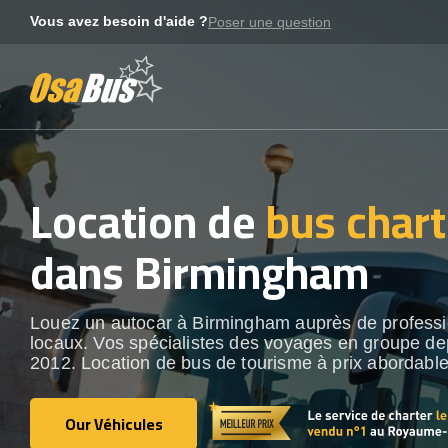
Skip
Vous avez besoin d'aide ?
Poser une question
to
content
Location de
bus chart
dans Birmingham
Louez un autocar à Birmingham auprès de profess
locaux. Vos spécialistes des voyages en groupe de
2012. Location de bus de tourisme à prix abordable
Our Véhicules
Our Véhicules