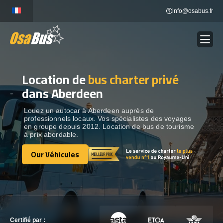
Skip
info@osabus.fr
to
content
Location de
bus charter privé
Show dropdown
LOCATION DE BUS
dans Aberdeen
Show dropdown
DESTINATIONS
Louez un autocar à Aberdeen auprès de
professionnels locaux. Vos spécialistes des voyages
en groupe depuis 2012. Location de bus de tourisme
à prix abordable.
OUR VÉHICULES
Our Véhicules
Our Véhicules
CONTACTEZ-NOUS
CONTACTEZ-NOUS
Certifié par :