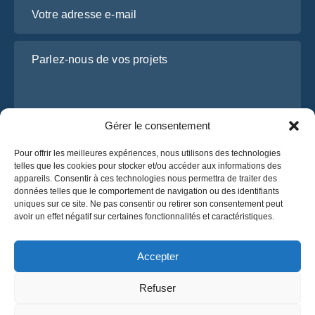
Votre adresse e-mail
Parlez-nous de vos projets
Gérer le consentement
Pour offrir les meilleures expériences, nous utilisons des technologies
telles que les cookies pour stocker et/ou accéder aux informations des
appareils. Consentir à ces technologies nous permettra de traiter des
données telles que le comportement de navigation ou des identifiants
J’ai lu et j’accepte la
politique de confidentialité
uniques sur ce site. Ne pas consentir ou retirer son consentement peut
d’OsaBus.
avoir un effet négatif sur certaines fonctionnalités et caractéristiques.
Obtenez un devis
Obtenez un devis
Accepter
Refuser
Français