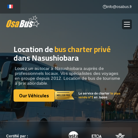
Skip
info@osabus.fr
to
content
Location de
bus charter privé
Show dropdown
LOCATION DE BUS
dans Nasushiobara
Show dropdown
DESTINATIONS
Louez un autocar à Nasushiobara auprès de
professionnels locaux. Vos spécialistes des voyages
en groupe depuis 2012. Location de bus de tourisme
à prix abordable.
OUR VÉHICULES
Our Véhicules
Our Véhicules
CONTACTEZ-NOUS
CONTACTEZ-NOUS
Certifié par :