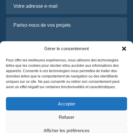
Votre adresse e-mail
Parlez-nous de vos projets
Gérer le consentement
Pour offrir les meilleures expériences, nous utilisons des technologies
telles que les cookies pour stocker et/ou accéder aux informations des
appareils. Consentir à ces technologies nous permettra de traiter des
données telles que le comportement de navigation ou des identifiants
uniques sur ce site. Ne pas consentir ou retirer son consentement peut
J’ai lu et j’accepte la
politique de confidentialité
avoir un effet négatif sur certaines fonctionnalités et caractéristiques.
d’OsaBus.
Obtenez un devis
Accepter
Obtenez un devis
Refuser
Français
Afficher les préférences