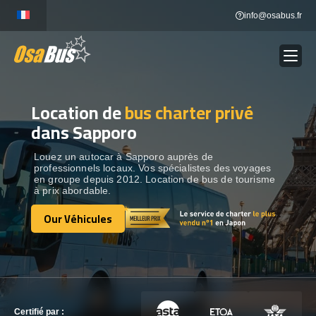
Skip
info@osabus.fr
to
content
Location de
bus charter privé
Show dropdown
LOCATION DE BUS
dans Sapporo
Show dropdown
DESTINATIONS
Louez un autocar à Sapporo auprès de
professionnels locaux. Vos spécialistes des voyages
en groupe depuis 2012. Location de bus de tourisme
à prix abordable.
OUR VÉHICULES
Our Véhicules
Our Véhicules
CONTACTEZ-NOUS
CONTACTEZ-NOUS
Certifié par :