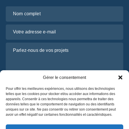
Nom complet
Votre adresse e-mail
Parlez-nous de vos projets
Gérer le consentement
Pour offrir les meilleures expériences, nous utilisons des technologies
telles que les cookies pour stocker et/ou accéder aux informations des
appareils. Consentir à ces technologies nous permettra de traiter des
données telles que le comportement de navigation ou des identifiants
J’ai lu et j’accepte la
politique de confidentialité
uniques sur ce site. Ne pas consentir ou retirer son consentement peut
d’OsaBus.
avoir un effet négatif sur certaines fonctionnalités et caractéristiques.
Obtenez un devis
Obtenez un devis