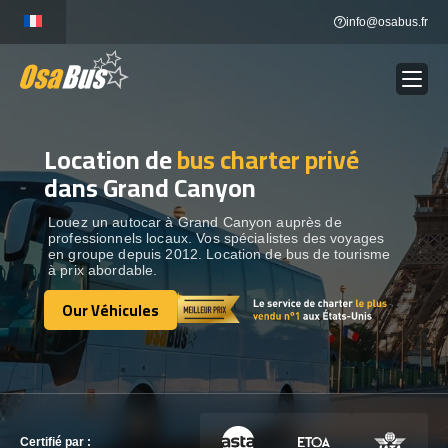
Skip
info@osabus.fr
to
content
Location de
bus charter privé
Show dropdown
LOCATION DE BUS
dans Grand Canyon
Show dropdown
DESTINATIONS
Louez un autocar à Grand Canyon auprès de
professionnels locaux. Vos spécialistes des voyages
en groupe depuis 2012. Location de bus de tourisme
à prix abordable.
OUR VÉHICULES
Our Véhicules
Our Véhicules
CONTACTEZ-NOUS
CONTACTEZ-NOUS
Certifié par :