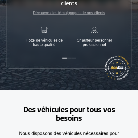
clients
Découvrez les témoignages de nos clients
Flotte de véhicules de
Chauffeur personnel
Garanti
haute qualité
professionnel
Des véhicules pour tous vos
besoins
Nous disposons des véhicules nécessaires pour