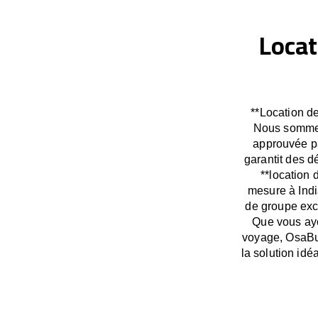
Locat
**Location de
Nous sommes 
approuvée pa
garantit des 
**location 
mesure à Indi
de groupe exc
Que vous aye
voyage, OsaBu
la solution idé