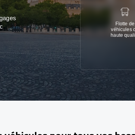
agages
Flotte de
c
véhicules 
haute quali