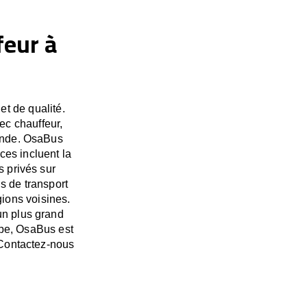
feur à
et de qualité.
ec chauffeur,
monde. OsaBus
es incluent la
s privés sur
s de transport
ions voisines.
un plus grand
pe, OsaBus est
. Contactez-nous