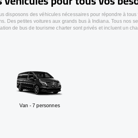
 véhicules pour tous vos bes
s disposons des véhicules nécessaires pour répondre à tous
ns. Des petites voitures aux grands bus à Indiana. Tous nos se
ation de bus de tourisme charter sont privés et incluent un cha
 7 personnes
SUV - 3 