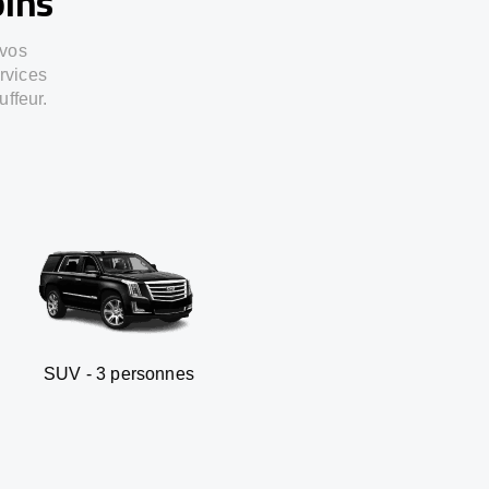
oins
 vos
rvices
uffeur.
personnes
Berline Business 