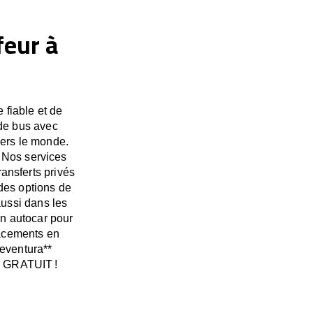
feur à
 fiable et de
 de bus avec
vers le monde.
 Nos services
ransferts privés
des options de
ussi dans les
un autocar pour
lacements en
teventura**
is GRATUIT !