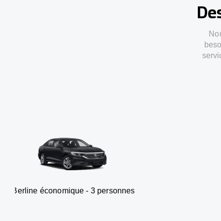
Des
Nou
beso
servi
onomique - 3 personnes
Van -