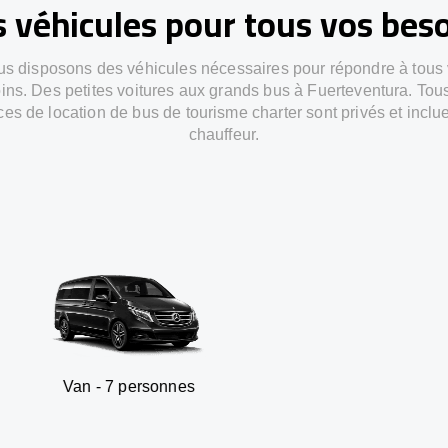
 véhicules pour tous vos bes
s disposons des véhicules nécessaires pour répondre à tous
ins. Des petites voitures aux grands bus à Fuerteventura. Tou
ces de location de bus de tourisme charter sont privés et inclu
chauffeur.
 7 personnes
SUV - 3