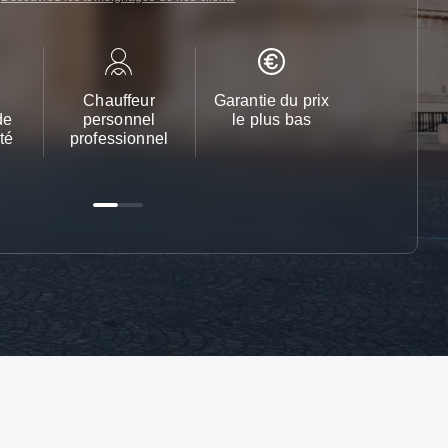
Chauffeur
Garantie du prix
Service cl
de
personnel
le plus bas
24h/24 et 
té
professionnel