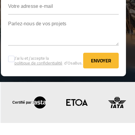
Votre adresse e-mail
Parlez-nous de vos projets
J’ai lu et j’accepte la
ENVOYER
politique de confidentialité
d’OsaBus.
ENVOYER
Certifié par :