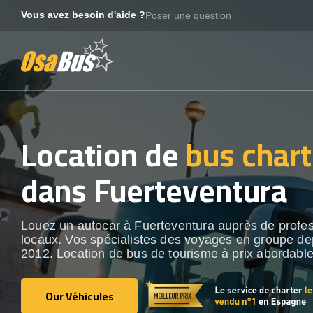
Skip
Vous avez besoin d'aide ?
Poser une question
to
content
Location de
bus chart
dans Fuerteventura
Louez un autocar à Fuerteventura auprès de profe
locaux. Vos spécialistes des voyages en groupe de
2012. Location de bus de tourisme à prix abordable
Our Véhicules
Our Véhicules