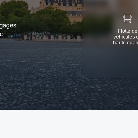
agages
Flotte de
c
véhicules 
haute quali