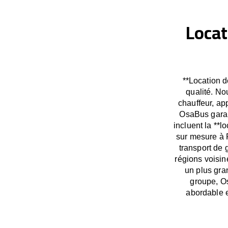
Locat
**Location d
qualité. No
chauffeur, ap
OsaBus garan
incluent la **l
sur mesure à 
transport de
régions voisin
un plus gra
groupe, Os
abordable e