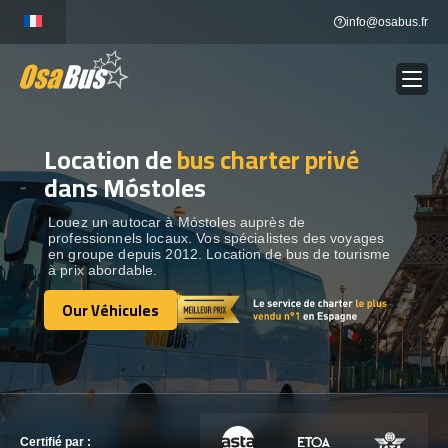
Skip
info@osabus.fr
to
content
Location de
bus charter privé
Show dropdown
LOCATION DE BUS
dans Móstoles
Show dropdown
DESTINATIONS
Louez un autocar à Móstoles auprès de
professionnels locaux. Vos spécialistes des voyages
en groupe depuis 2012. Location de bus de tourisme
à prix abordable.
OUR VÉHICULES
Our Véhicules
Our Véhicules
CONTACTEZ-NOUS
CONTACTEZ-NOUS
Certifié par :