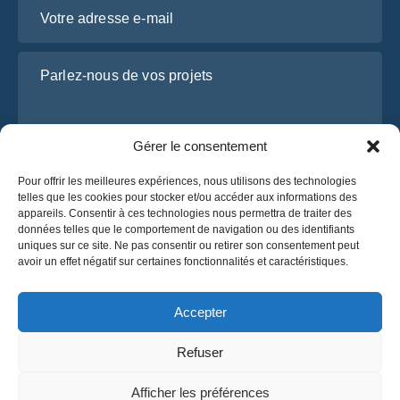
Votre adresse e-mail
Parlez-nous de vos projets
Gérer le consentement
Pour offrir les meilleures expériences, nous utilisons des technologies
telles que les cookies pour stocker et/ou accéder aux informations des
appareils. Consentir à ces technologies nous permettra de traiter des
données telles que le comportement de navigation ou des identifiants
uniques sur ce site. Ne pas consentir ou retirer son consentement peut
J’ai lu et j’accepte la
politique de confidentialité
avoir un effet négatif sur certaines fonctionnalités et caractéristiques.
d’OsaBus.
Obtenez un devis
Accepter
Obtenez un devis
Refuser
Français
Afficher les préférences