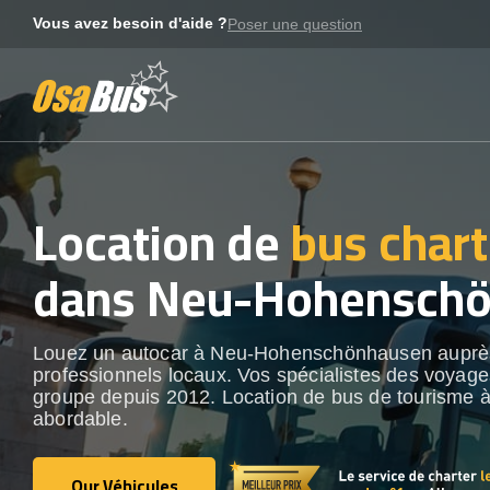
Skip
Vous avez besoin d'aide ?
Poser une question
to
content
Location de
bus chart
dans Neu-Hohensch
Louez un autocar à Neu-Hohenschönhausen auprè
professionnels locaux. Vos spécialistes des voyag
groupe depuis 2012. Location de bus de tourisme à
abordable.
Our Véhicules