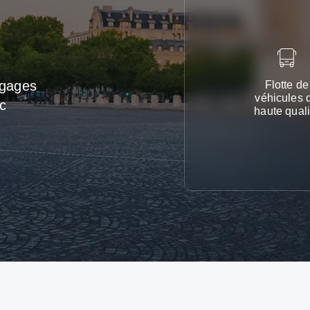
agages
Flotte de
véhicules 
c
haute quali