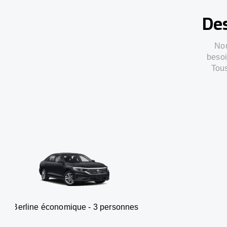
Des
Nou
besoi
Tous
onomique - 3 personnes
Van -