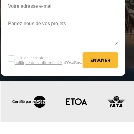
Votre adresse e-mail
Parlez-nous de vos projets
J’ai lu et j’accepte la
ENVOYER
politique de confidentialité
d’OsaBus.
ENVOYER
Certifié par :