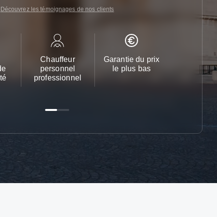
Découvrez les témoignages de nos clients
Chauffeur
Garantie du prix
Service cl
de
personnel
le plus bas
24h/24 et 
té
professionnel