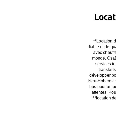
Locat
**Location 
fiable et de q
avec chauffe
monde. OsaB
services in
transfer
développer po
Neu-Hohenschö
bus pour un p
attentes. Po
**location 