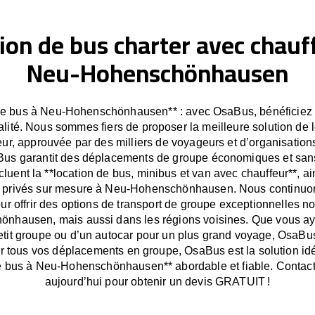
ion de bus charter avec chauf
Neu-Hohenschönhausen
de bus à Neu-Hohenschönhausen** : avec OsaBus, bénéficiez 
ualité. Nous sommes fiers de proposer la meilleure solution de 
ur, approuvée par des milliers de voyageurs et d’organisations
us garantit des déplacements de groupe économiques et sans
cluent la **location de bus, minibus et van avec chauffeur**, a
ts privés sur mesure à Neu-Hohenschönhausen. Nous continuo
ur offrir des options de transport de groupe exceptionnelles n
nhausen, mais aussi dans les régions voisines. Que vous ay
etit groupe ou d’un autocar pour un plus grand voyage, OsaBu
ur tous vos déplacements en groupe, OsaBus est la solution id
de bus à Neu-Hohenschönhausen** abordable et fiable. Contac
aujourd’hui pour obtenir un devis GRATUIT !