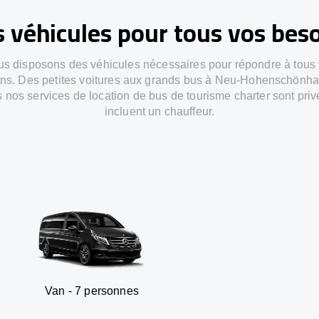
 véhicules pour tous vos bes
s disposons des véhicules nécessaires pour répondre à tous
ns. Des petites voitures aux grands bus à Neu-Hohenschönh
 nos services de location de bus de tourisme charter sont priv
incluent un chauffeur.
 7 personnes
SUV - 3 