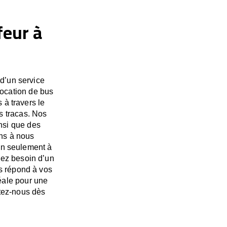
feur à
d’un service
location de bus
 à travers le
 tracas. Nos
insi que des
ns à nous
on seulement à
ez besoin d’un
s répond à vos
éale pour une
tez-nous dès