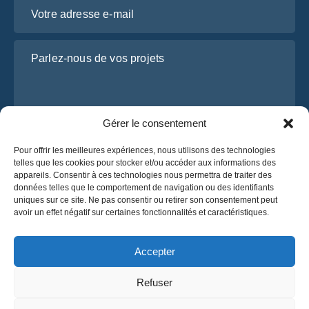
Votre adresse e-mail
Parlez-nous de vos projets
Gérer le consentement
Pour offrir les meilleures expériences, nous utilisons des technologies
telles que les cookies pour stocker et/ou accéder aux informations des
appareils. Consentir à ces technologies nous permettra de traiter des
données telles que le comportement de navigation ou des identifiants
J’ai lu et j’accepte la
politique de confidentialité
uniques sur ce site. Ne pas consentir ou retirer son consentement peut
d’OsaBus.
avoir un effet négatif sur certaines fonctionnalités et caractéristiques.
Obtenez un devis
Obtenez un devis
Accepter
Refuser
Français