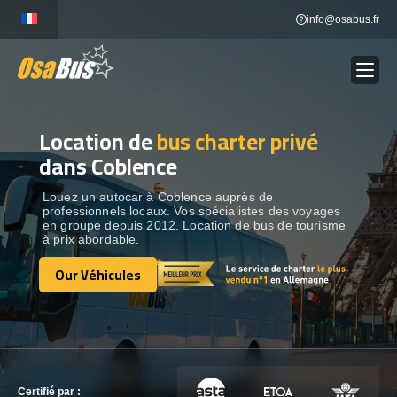
Skip
info@osabus.fr
to
content
Location de
bus charter privé
Show dropdown
LOCATION DE BUS
dans Coblence
Show dropdown
DESTINATIONS
Louez un autocar à Coblence auprès de
professionnels locaux. Vos spécialistes des voyages
en groupe depuis 2012. Location de bus de tourisme
à prix abordable.
OUR VÉHICULES
Our Véhicules
Our Véhicules
CONTACTEZ-NOUS
CONTACTEZ-NOUS
Certifié par :