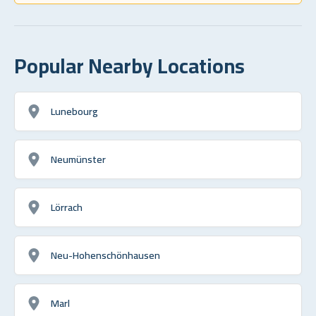
Popular Nearby Locations
Lunebourg
Neumünster
Lörrach
Neu-Hohenschönhausen
Marl