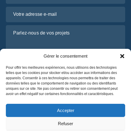
Votre adresse e-mail
Parlez-nous de vos projets
Gérer le consentement
Pour offrir les meilleures expériences, nous utilisons des technologies
telles que les cookies pour stocker et/ou accéder aux informations des
appareils. Consentir à ces technologies nous permettra de traiter des
données telles que le comportement de navigation ou des identifiants
uniques sur ce site. Ne pas consentir ou retirer son consentement peut
J’ai lu et j’accepte la
politique de confidentialité
avoir un effet négatif sur certaines fonctionnalités et caractéristiques.
d’OsaBus.
Obtenez un devis
Accepter
Obtenez un devis
Refuser
Français