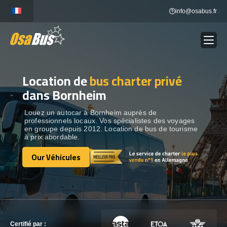
Skip
info@osabus.fr
to
content
Location de
bus charter privé
Show dropdown
LOCATION DE BUS
dans Bornheim
Show dropdown
DESTINATIONS
Louez un autocar à Bornheim auprès de
professionnels locaux. Vos spécialistes des voyages
en groupe depuis 2012. Location de bus de tourisme
à prix abordable.
OUR VÉHICULES
Our Véhicules
Our Véhicules
CONTACTEZ-NOUS
CONTACTEZ-NOUS
Certifié par :