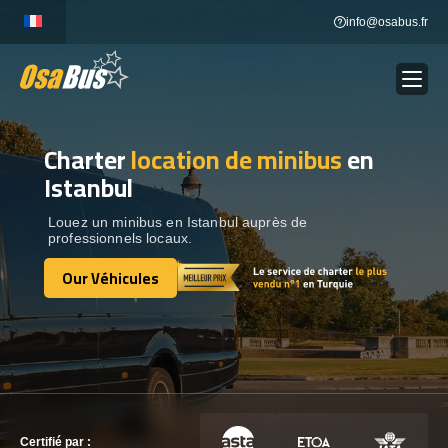
Skip
info@osabus.fr
to
content
Charter
location de minibus
en
Show dropdown
LOCATION DE BUS
Istanbul
Show dropdown
DESTINATIONS
Louez un minibus en Istanbul auprès de
professionnels locaux.
Our Véhicules
OUR VÉHICULES
Our Véhicules
CONTACTEZ-NOUS
CONTACTEZ-NOUS
Certifié par :