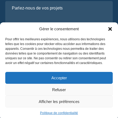
Parlez-nous de vos projets
Gérer le consentement
Pour offrir les meilleures expériences, nous utilisons des technologies
telles que les cookies pour stocker et/ou accéder aux informations des
appareils. Consentir à ces technologies nous permettra de traiter des
données telles que le comportement de navigation ou des identifiants
uniques sur ce site. Ne pas consentir ou retirer son consentement peut
J’ai lu et j’accepte la
politique de confidentialité
avoir un effet négatif sur certaines fonctionnalités et caractéristiques.
d’OsaBus.
Obtenez un devis
Accepter
Obtenez un devis
Refuser
Français
Afficher les préférences
© 2025 OsaBus. Tous droits réservés.
Politique de confidentialité
Conditions générales
News
Politique de confidentialité