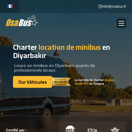
Skip
info@osabus.fr
to
content
Charter
location de minibus
en
Show dropdown
LOCATION DE BUS
Diyarbakır
Show dropdown
DESTINATIONS
Louez un minibus en Diyarbakır auprès de
professionnels locaux.
Our Véhicules
OUR VÉHICULES
Our Véhicules
CONTACTEZ-NOUS
CONTACTEZ-NOUS
Certifié par :