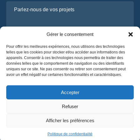
Parlez-nous de vos projets
Gérer le consentement
Pour offrir les meilleures expériences, nous utilisons des technologies
telles que les cookies pour stocker et/ou accéder aux informations des
appareils. Consentir à ces technologies nous permettra de traiter des
données telles que le comportement de navigation ou des identifiants
uniques sur ce site. Ne pas consentir ou retirer son consentement peut
J’ai lu et j’accepte la
politique de confidentialité
avoir un effet négatif sur certaines fonctionnalités et caractéristiques.
d’OsaBus.
Obtenez un devis
Accepter
Obtenez un devis
Refuser
Français
Afficher les préférences
© 2025 OsaBus. Tous droits réservés.
Politique de confidentialité
Conditions générales
News
Politique de confidentialité