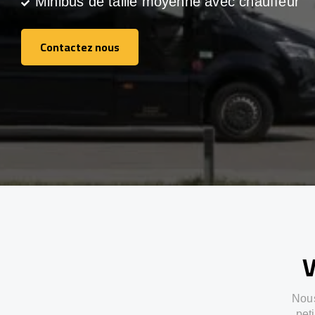
Minibus de taille moyenne avec chauffeur
Contactez nous
Contactez nous
V
Nous
pet