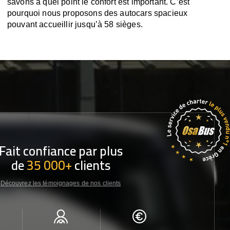
savons à quel point le confort est important. C’est
pourquoi nous proposons des autocars spacieux
pouvant accueillir jusqu’à 58 sièges.
Fait confiance par plus
de
35 000+
clients
Découvrez les témoignages de nos clients