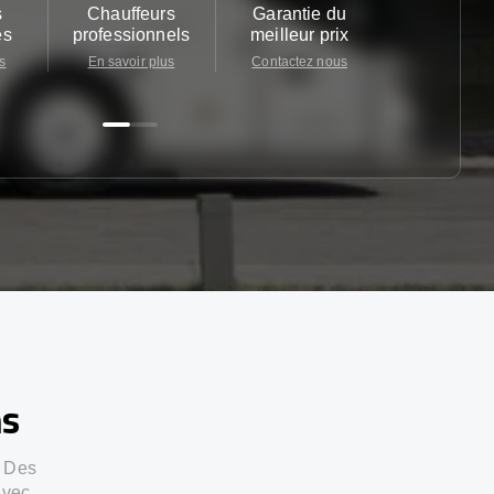
s
Chauffeurs
Garantie du
Service cl
es
professionnels
meilleur prix
24/7
s
En savoir plus
Contactez nous
Contactez 
ns
. Des
avec