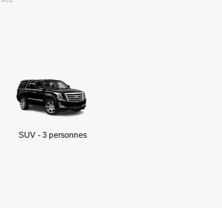
personnes
Berline business -