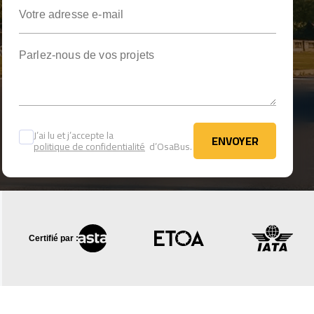
Votre adresse e-mail
Parlez-nous de vos projets
J’ai lu et j’accepte la
ENVOYER
politique de confidentialité
d’OsaBus.
ENVOYER
Certifié par :