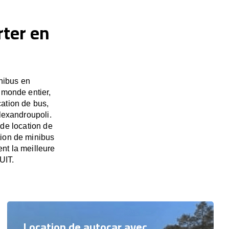
rter en
nibus en
 monde entier,
ation de bus,
Alexandroupoli.
 de location de
tion de minibus
nt la meilleure
UIT.
Location de autocar avec