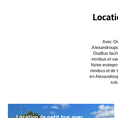
Locati
Avec Os
Alexandroupol
OsaBus facil
minibus et van
Notre entrepri
minibus et de 
en Alexandroup
sol
Location de petit bus avec