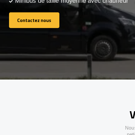
Minibus de taille moyenne avec chauffeur
Contactez nous
Contactez nous
V
Nous
pet