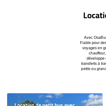
Locati
Avec OsaBus,
Fiable pour des
voyages en gr
chauffeur,
développe c
transferts à t
petits ou gran
Location de petit bus avec