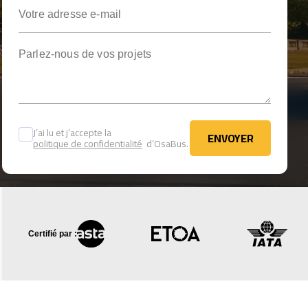
Votre adresse e-mail
Parlez-nous de vos projets
J’ai lu et j’accepte la
ENVOYER
politique de confidentialité
d’OsaBus.
ENVOYER
Certifié par :