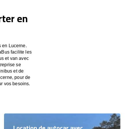
rter en
s en Lucerne.
Bus facilite les
us et van avec
treprise se
inibus et de
ucerne, pour de
ur vos besoins.
Location de autocar avec