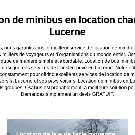
on de minibus en location cha
Lucerne
 nous garantissons le meilleur service de location de minibu
 milliers de voyageurs et d'organisations du monde entier, Osa
oupe de manière simple et abordable. Location de bus, minib
 ainsi que des services de transfert privé en Lucerne. Notre en
onstamment pour offrir d'excellents services de location de m
ravers la Lucerne et ses pays voisins. Location de minibus en L
ds groupes. OsaBus est probablement la meilleure solution po
Demandez simplement un devis GRATUIT.
Location de bus de taille moyenne