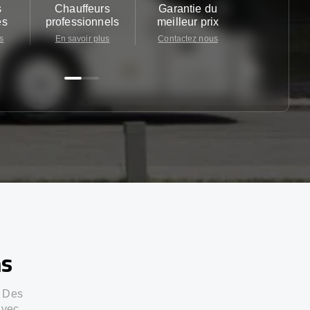
s
Chauffeurs
Garantie du
Service cl
es
professionnels
meilleur prix
24/7
s
En savoir plus
Contactez nous
Contactez 
ns
. Des
avec