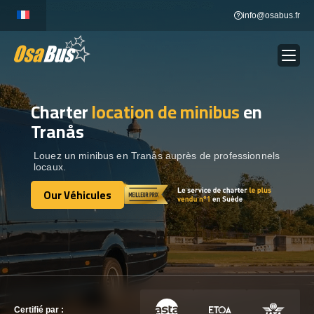
Skip
info@osabus.fr
to
content
Charter
location de minibus
en
Show dropdown
LOCATION DE BUS
Tranås
Show dropdown
DESTINATIONS
Louez un minibus en Tranås auprès de professionnels
locaux.
Our Véhicules
OUR VÉHICULES
Our Véhicules
CONTACTEZ-NOUS
CONTACTEZ-NOUS
Certifié par :