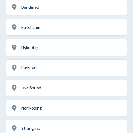
Danderyd
Karlshamn
Nyköping
Karlstad
Oxelösund
Norrköping
Strängnäs