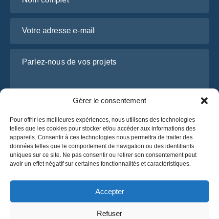
Votre adresse e-mail
Parlez-nous de vos projets
Gérer le consentement
Pour offrir les meilleures expériences, nous utilisons des technologies
telles que les cookies pour stocker et/ou accéder aux informations des
appareils. Consentir à ces technologies nous permettra de traiter des
données telles que le comportement de navigation ou des identifiants
uniques sur ce site. Ne pas consentir ou retirer son consentement peut
J’ai lu et j’accepte la
politique de confidentialité
avoir un effet négatif sur certaines fonctionnalités et caractéristiques.
d’OsaBus.
Obtenez un devis
Accepter
Obtenez un devis
Refuser