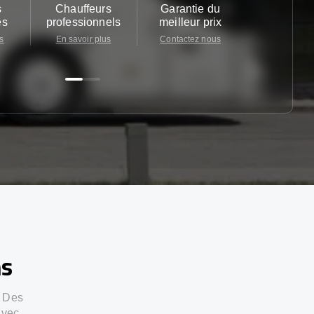
s
Chauffeurs
Garantie du
Service cl
es
professionnels
meilleur prix
24/7
s
En savoir plus
Contactez nous
Contactez 
ns
. Des
avec