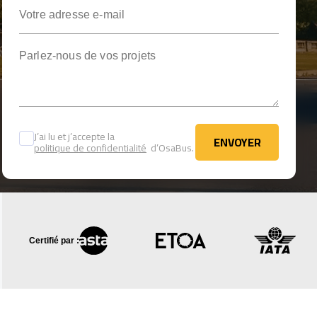
Votre adresse e-mail
Parlez-nous de vos projets
J’ai lu et j’accepte la
ENVOYER
politique de confidentialité
d’OsaBus.
ENVOYER
Certifié par :