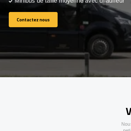
Minibus de taille moyenne avec chauffeur
Contactez nous
Contactez nous
V
Nous
pet