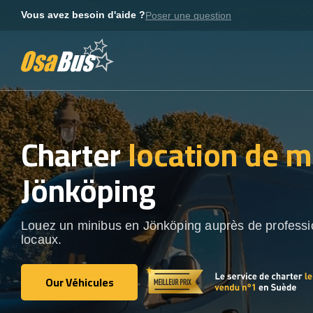
Skip
Vous avez besoin d'aide ?
Poser une question
to
content
Charter
location de m
Jönköping
Louez un minibus en Jönköping auprès de professi
locaux.
Our Véhicules
Our Véhicules