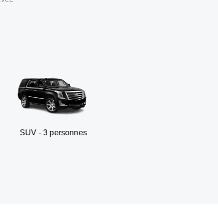
personnes
Berline business 