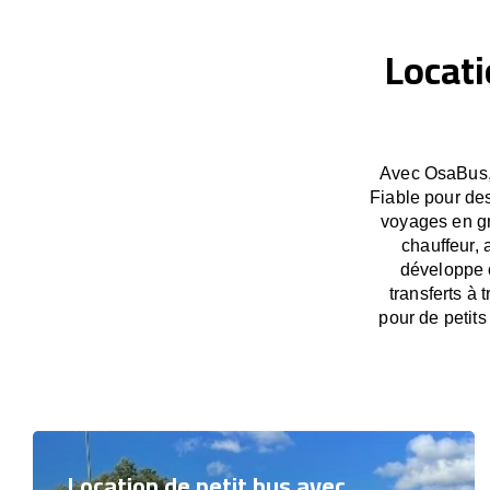
Locati
Avec OsaBus, 
Fiable pour des
voyages en gr
chauffeur, 
développe c
transferts à
pour de petit
Location de petit bus avec