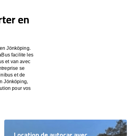
rter en
 en Jönköping.
Bus facilite les
us et van avec
ntreprise se
inibus et de
en Jönköping,
ution pour vos
Location de autocar avec