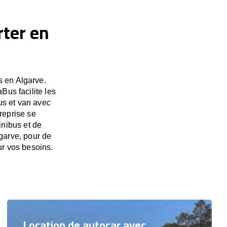
rter en
s en Algarve.
Bus facilite les
us et van avec
treprise se
inibus et de
lgarve, pour de
ur vos besoins.
Location de autocar avec