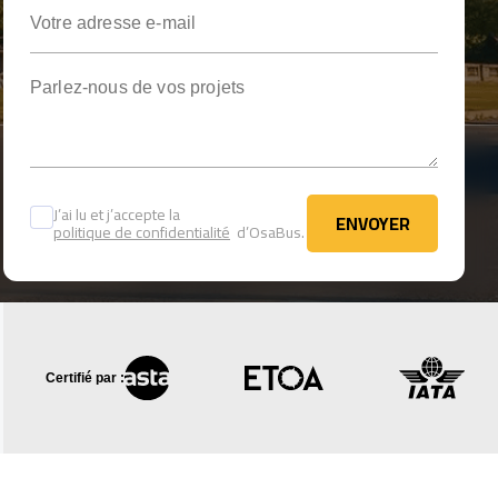
Votre adresse e-mail
Parlez-nous de vos projets
J’ai lu et j’accepte la
ENVOYER
politique de confidentialité
d’OsaBus.
ENVOYER
Certifié par :