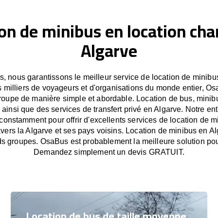
on de minibus en location cha
Algarve
 nous garantissons le meilleur service de location de minibu
 milliers de voyageurs et d'organisations du monde entier, Osa
oupe de manière simple et abordable. Location de bus, minib
 ainsi que des services de transfert privé en Algarve. Notre en
onstamment pour offrir d'excellents services de location de m
ravers la Algarve et ses pays voisins. Location de minibus en A
ds groupes. OsaBus est probablement la meilleure solution po
Demandez simplement un devis GRATUIT.
Location de bus de taille moyenne