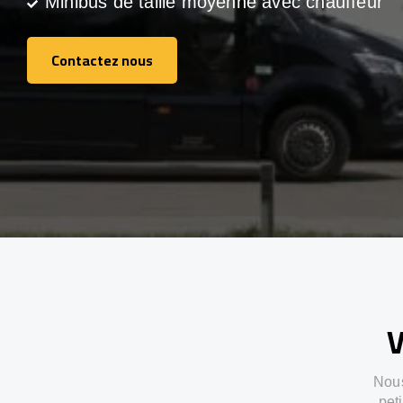
Minibus de taille moyenne avec chauffeur
Contactez nous
Contactez nous
V
Nous
pet