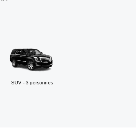
personnes
Berline business 