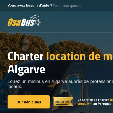
Skip
Vous avez besoin d'aide ?
Poser une question
to
content
Charter
location de m
Algarve
Louez un minibus en Algarve auprès de profession
locaux.
Our Véhicules
Our Véhicules