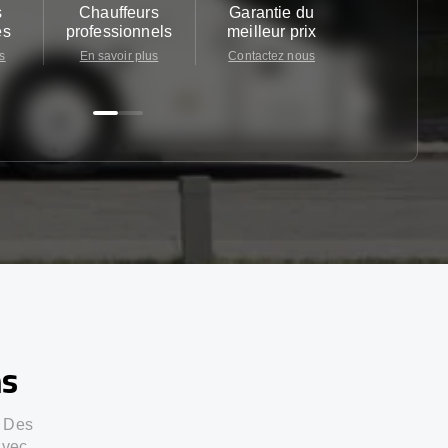
s
Chauffeurs
Garantie du
Service cl
es
professionnels
meilleur prix
24/7
s
En savoir plus
Contactez nous
Contactez 
ns
. Des
avec