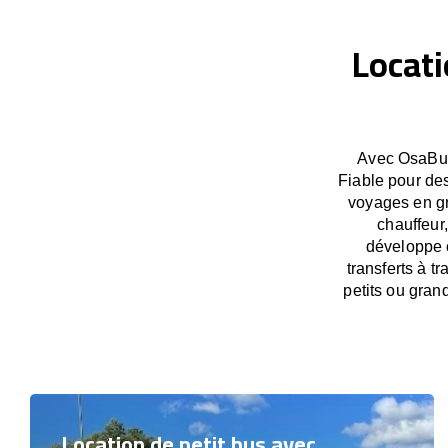
Locati
Avec OsaBus,
Fiable pour des
voyages en gr
chauffeur,
développe c
transferts à t
petits ou gran
Location de petit bus avec