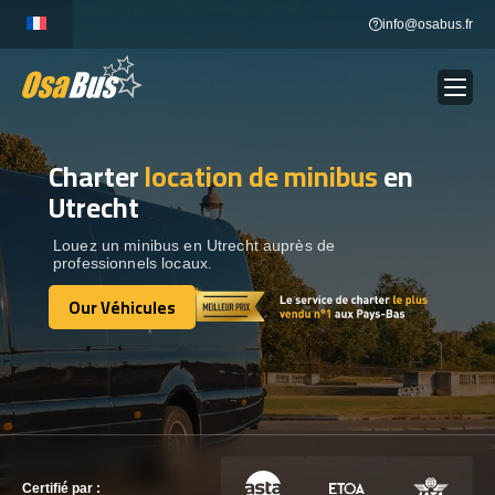
Skip
info@osabus.fr
to
content
Charter
location de minibus
en
Show dropdown
LOCATION DE BUS
Utrecht
Show dropdown
DESTINATIONS
Louez un minibus en Utrecht auprès de
professionnels locaux.
Our Véhicules
OUR VÉHICULES
Our Véhicules
CONTACTEZ-NOUS
CONTACTEZ-NOUS
Certifié par :