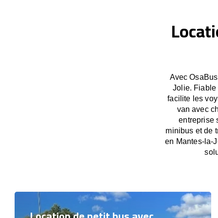
Locati
Avec OsaBus, 
Jolie. Fiabl
facilite les v
van avec ch
entreprise 
minibus et de t
en Mantes-la-J
sol
Location de petit bus avec