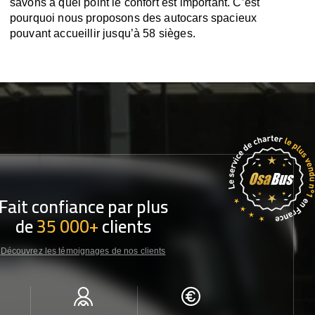
savons à quel point le confort est important. C’est
pourquoi nous proposons des autocars spacieux
pouvant accueillir jusqu’à 58 sièges.
Fait confiance par plus
de
35 000+
clients
Découvrez les témoignages de nos clients