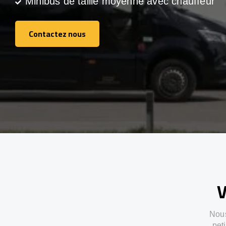
Minibus de taille moyenne avec chauffeur
Contactez nous
Contactez nous
V
Nous
pet