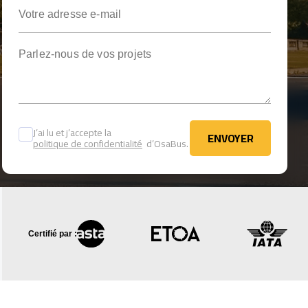
Votre adresse e-mail
Parlez-nous de vos projets
J’ai lu et j’accepte la
ENVOYER
politique de confidentialité
d’OsaBus.
ENVOYER
Certifié par :