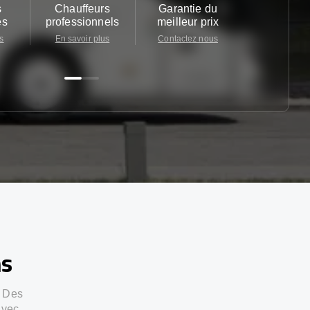
s
Chauffeurs
Garantie du
Service cl
es
professionnels
meilleur prix
24/7
s
En savoir plus
Contactez nous
Contactez 
ns
. Des
avec