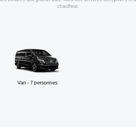
chauffeur.
 personnes
SUV - 3 pe