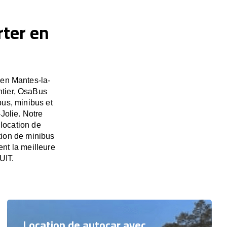
rter en
 en Mantes-la-
ntier, OsaBus
bus, minibus et
Jolie. Notre
 location de
ation de minibus
nt la meilleure
UIT.
Location de autocar avec