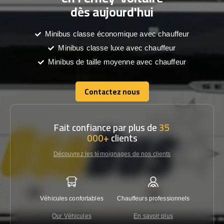
dès aujourd'hui
Minibus classe économique avec chauffeur
Minibus classe luxe avec chauffeur
Minibus de taille moyenne avec chauffeur
Contactez nous
Contactez nous
Fait confiance par plus de
35
000+
clients
Découvrez les témoignages de nos clients
Véhicules confortables
Chauffeurs professionnels
Garantie
Our Véhicules
En savoir plus
Con