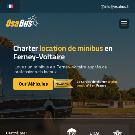
Skip
info@osabus.fr
to
content
Charter
location de minibus
en
Show dropdown
LOCATION DE BUS
Ferney-Voltaire
Show dropdown
DESTINATIONS
Louez un minibus en Ferney-Voltaire auprès de
professionnels locaux.
Our Véhicules
OUR VÉHICULES
Our Véhicules
CONTACTEZ-NOUS
CONTACTEZ-NOUS
Certifié par :