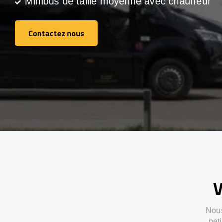
Minibus de taille moyenne avec chauffeur
Contactez nous
Contactez nous
V
Nous
pet