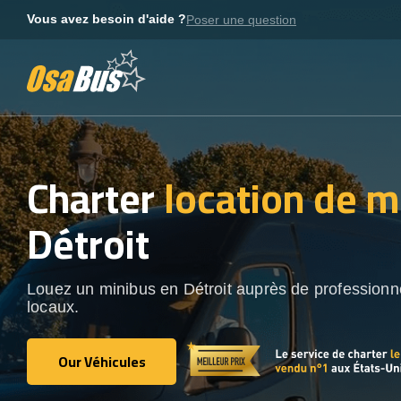
Skip
Vous avez besoin d'aide ?
Poser une question
to
content
Charter
location de m
Détroit
Louez un minibus en Détroit auprès de professionn
locaux.
Our Véhicules
Our Véhicules