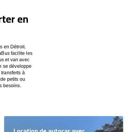
rter en
 en Détroit.
Bus facilite les
us et van avec
ise se développe
transferts à
 de petits ou
s besoins.
Location de autocar avec