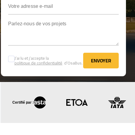
Votre adresse e-mail
Parlez-nous de vos projets
J’ai lu et j’accepte la
ENVOYER
politique de confidentialité
d’OsaBus.
ENVOYER
Certifié par :