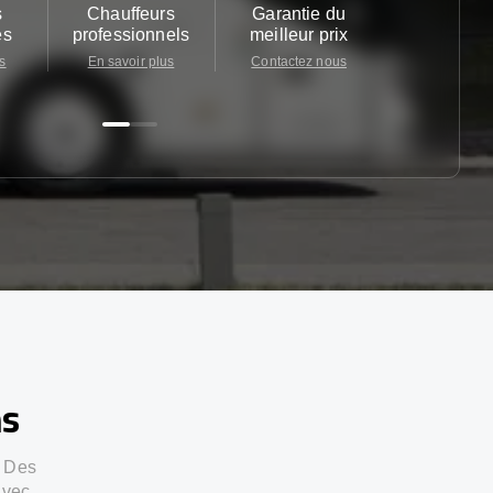
s
Chauffeurs
Garantie du
Service cl
es
professionnels
meilleur prix
24/7
s
En savoir plus
Contactez nous
Contactez 
ns
. Des
avec