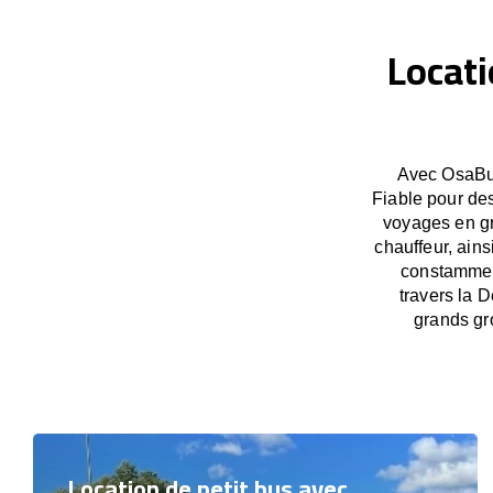
Locati
Avec OsaBus
Fiable pour des
voyages en gr
chauffeur, ains
constamment
travers la D
grands gr
Location de petit bus avec