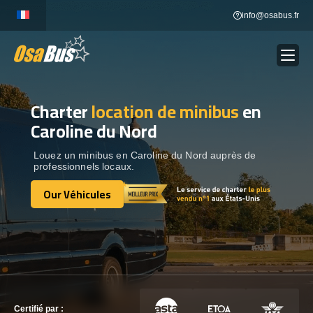
Skip
info@osabus.fr
to
content
Charter
location de minibus
en
Show dropdown
LOCATION DE BUS
Caroline du Nord
Show dropdown
DESTINATIONS
Louez un minibus en Caroline du Nord auprès de
professionnels locaux.
Our Véhicules
OUR VÉHICULES
Our Véhicules
CONTACTEZ-NOUS
CONTACTEZ-NOUS
Certifié par :