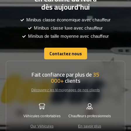
dès aujourd'hui
Minibus classe économique avec chauffeur
Minibus classe luxe avec chauffeur
Minibus de taille moyenne avec chauffeur
Contactez nous
Contactez nous
Fait confiance par plus de
35
000+
clients
Découvrez les témoignages de nos clients
Véhicules confortables
Chauffeurs professionnels
Garantie
Our Véhicules
En savoir plus
Con