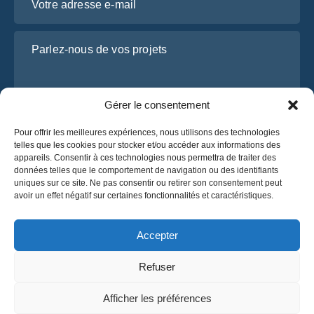
Parlez-nous de vos projets
Gérer le consentement
Pour offrir les meilleures expériences, nous utilisons des technologies
telles que les cookies pour stocker et/ou accéder aux informations des
appareils. Consentir à ces technologies nous permettra de traiter des
données telles que le comportement de navigation ou des identifiants
uniques sur ce site. Ne pas consentir ou retirer son consentement peut
J’ai lu et j’accepte la
politique de confidentialité
avoir un effet négatif sur certaines fonctionnalités et caractéristiques.
d’OsaBus.
Obtenez un devis
Accepter
Obtenez un devis
Refuser
Français
Afficher les préférences
© 2025 OsaBus. Tous droits réservés.