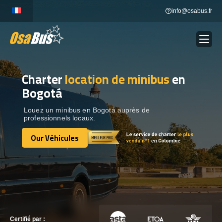
Skip
info@osabus.fr
to
content
Charter
location de minibus
en
Show dropdown
LOCATION DE BUS
Bogotá
Show dropdown
DESTINATIONS
Louez un minibus en Bogotá auprès de
professionnels locaux.
Our Véhicules
OUR VÉHICULES
Our Véhicules
CONTACTEZ-NOUS
CONTACTEZ-NOUS
Certifié par :