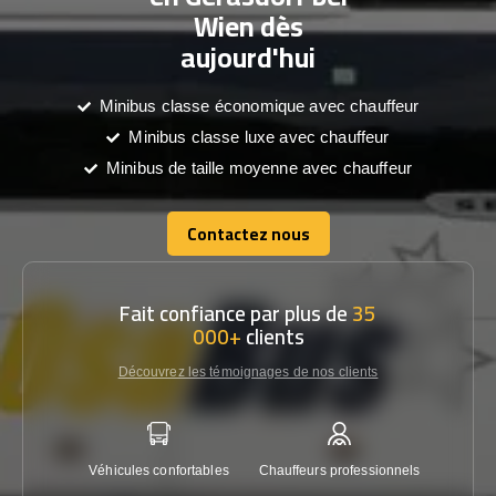
Wien dès
aujourd'hui
Minibus classe économique avec chauffeur
Minibus classe luxe avec chauffeur
Minibus de taille moyenne avec chauffeur
Contactez nous
Contactez nous
Fait confiance par plus de
35
000+
clients
Découvrez les témoignages de nos clients
Véhicules confortables
Chauffeurs professionnels
Garantie