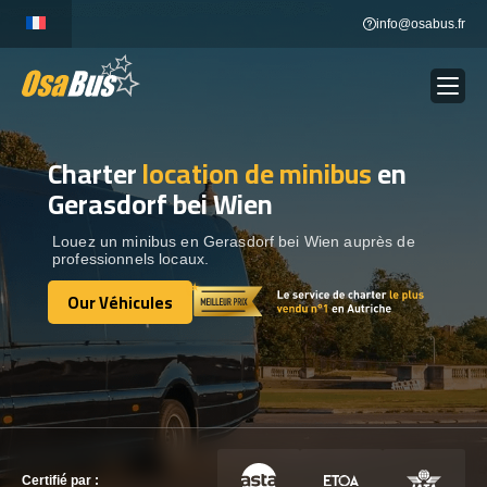
Skip
info@osabus.fr
to
content
Charter
location de minibus
en
Show dropdown
LOCATION DE BUS
Gerasdorf bei Wien
Show dropdown
DESTINATIONS
Louez un minibus en Gerasdorf bei Wien auprès de
professionnels locaux.
Our Véhicules
OUR VÉHICULES
Our Véhicules
CONTACTEZ-NOUS
CONTACTEZ-NOUS
Certifié par :