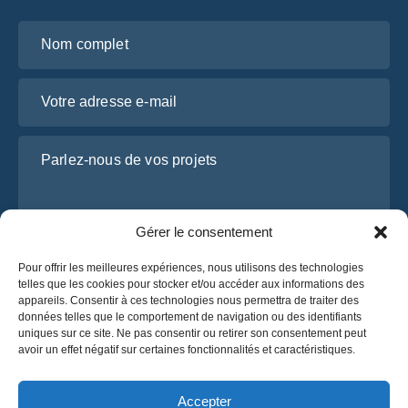
Nom complet
Votre adresse e-mail
Parlez-nous de vos projets
Gérer le consentement
Pour offrir les meilleures expériences, nous utilisons des technologies
telles que les cookies pour stocker et/ou accéder aux informations des
appareils. Consentir à ces technologies nous permettra de traiter des
données telles que le comportement de navigation ou des identifiants
uniques sur ce site. Ne pas consentir ou retirer son consentement peut
J’ai lu et j’accepte la
politique de confidentialité
avoir un effet négatif sur certaines fonctionnalités et caractéristiques.
d’OsaBus.
Obtenez un devis
Accepter
Obtenez un devis