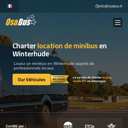
Skip
info@osabus.fr
to
content
Charter
location de minibus
en
Show dropdown
LOCATION DE BUS
Winterhude
Show dropdown
DESTINATIONS
Louez un minibus en Winterhude auprès de
professionnels locaux.
Our Véhicules
OUR VÉHICULES
Our Véhicules
CONTACTEZ-NOUS
CONTACTEZ-NOUS
Certifié par :