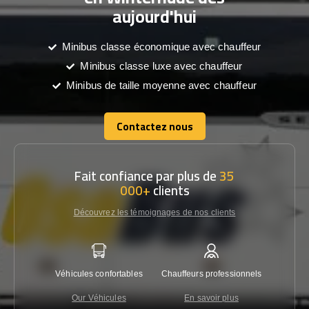
aujourd'hui
Minibus classe économique avec chauffeur
Minibus classe luxe avec chauffeur
Minibus de taille moyenne avec chauffeur
Contactez nous
Contactez nous
Fait confiance par plus de
35
000+
clients
Découvrez les témoignages de nos clients
Véhicules confortables
Chauffeurs professionnels
Garantie
Our Véhicules
En savoir plus
Con