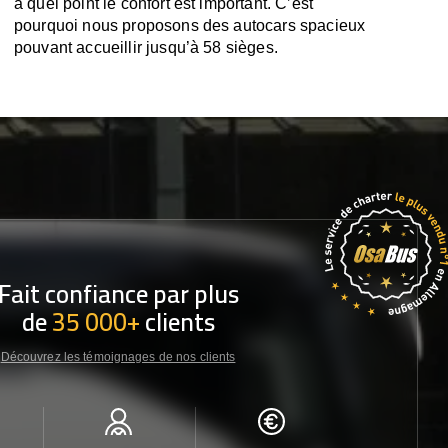
à quel point le confort est important. C’est
pourquoi nous proposons des autocars spacieux
pouvant accueillir jusqu’à 58 sièges.
Fait confiance par plus
de
35 000+
clients
Découvrez les témoignages de nos clients