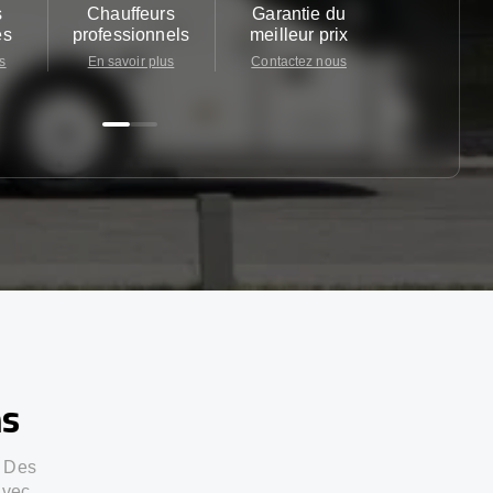
s
Chauffeurs
Garantie du
Service cl
es
professionnels
meilleur prix
24/7
s
En savoir plus
Contactez nous
Contactez 
ns
. Des
avec