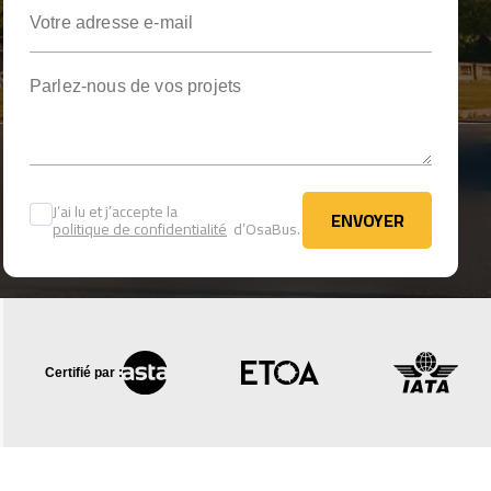
Votre adresse e-mail
Parlez-nous de vos projets
J’ai lu et j’accepte la
ENVOYER
politique de confidentialité
d’OsaBus.
ENVOYER
Certifié par :