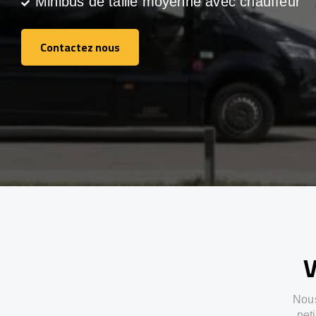
Minibus de taille moyenne avec chauffeur
Contactez nous
Contactez nous
V
Nous
pet