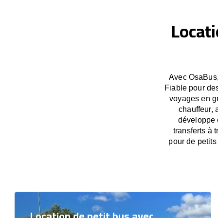
Locati
Avec OsaBus, 
Fiable pour des
voyages en gr
chauffeur, 
développe c
transferts à
pour de petit
Location de petit bus avec