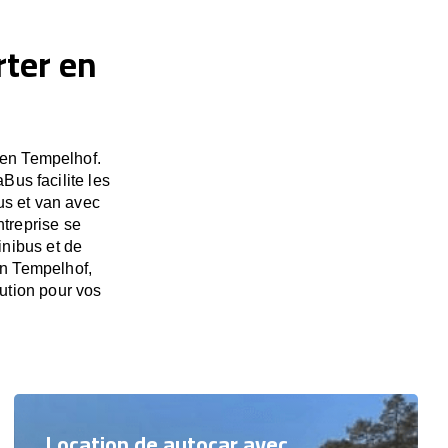
rter en
 en Tempelhof.
Bus facilite les
us et van avec
ntreprise se
inibus et de
en Tempelhof,
ution pour vos
Location de autocar avec