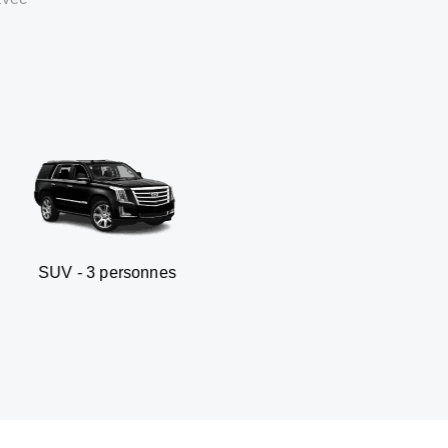
personnes
Berline business -