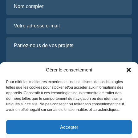
Nom complet
Votre adresse e-mail
Parlez-nous de vos projets
Gérer le consentement
Pour offrir les meilleures expériences, nous utilisons des technologies
telles que les cookies pour stocker et/ou accéder aux informations des
appareils. Consentir à ces technologies nous permettra de traiter des
données telles que le comportement de navigation ou des identifiants
uniques sur ce site. Ne pas consentir ou retirer son consentement peut
J’ai lu et j’accepte la
politique de confidentialité
avoir un effet négatif sur certaines fonctionnalités et caractéristiques.
d’OsaBus.
Obtenez un devis
Accepter
Obtenez un devis