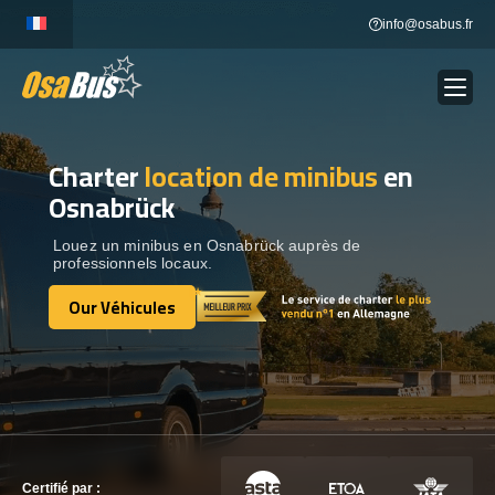
Skip
info@osabus.fr
to
content
Charter
location de minibus
en
Show dropdown
LOCATION DE BUS
Osnabrück
Show dropdown
DESTINATIONS
Louez un minibus en Osnabrück auprès de
professionnels locaux.
Our Véhicules
OUR VÉHICULES
Our Véhicules
CONTACTEZ-NOUS
CONTACTEZ-NOUS
Certifié par :