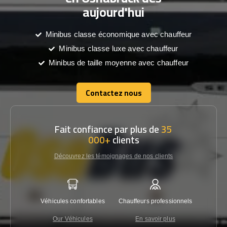
aujourd'hui
Minibus classe économique avec chauffeur
Minibus classe luxe avec chauffeur
Minibus de taille moyenne avec chauffeur
Contactez nous
Contactez nous
Fait confiance par plus de
35
000+
clients
Découvrez les témoignages de nos clients
Véhicules confortables
Chauffeurs professionnels
Garantie
Our Véhicules
En savoir plus
Con