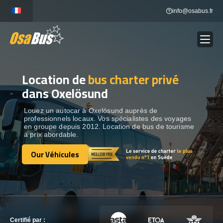
Skip
info@osabus.fr
to
content
Location de
bus charter privé
Show dropdown
LOCATION DE BUS
dans Oxelösund
Show dropdown
DESTINATIONS
Louez un autocar à Oxelösund auprès de
professionnels locaux. Vos spécialistes des voyages
en groupe depuis 2012. Location de bus de tourisme
à prix abordable.
OUR VÉHICULES
Our Véhicules
Our Véhicules
CONTACTEZ-NOUS
CONTACTEZ-NOUS
Certifié par :