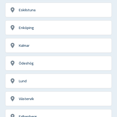
Eskilstuna
Enköping
Kalmar
Ödeshög
Lund
Västervik
Falkenberg