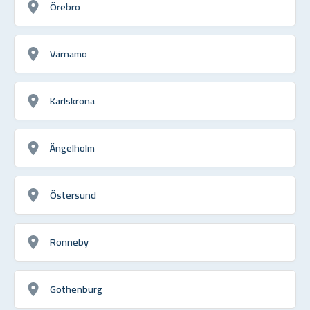
Örebro
Värnamo
Karlskrona
Ängelholm
Östersund
Ronneby
Gothenburg