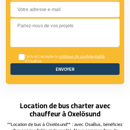
Votre adresse e-mail
Parlez-nous de vos projets
J’ai lu et j’accepte la
politique de confidentialité
d’OsaBus.
ENVOYER
ENVOYER
Location de bus charter avec
chauffeur à Oxelösund
**Location de bus à Oxelösund** : avec OsaBus, bénéficiez