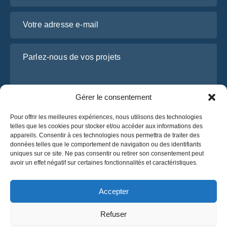
Votre adresse e-mail
Parlez-nous de vos projets
Gérer le consentement
Pour offrir les meilleures expériences, nous utilisons des technologies
telles que les cookies pour stocker et/ou accéder aux informations des
appareils. Consentir à ces technologies nous permettra de traiter des
données telles que le comportement de navigation ou des identifiants
uniques sur ce site. Ne pas consentir ou retirer son consentement peut
J’ai lu et j’accepte la
politique de confidentialité
avoir un effet négatif sur certaines fonctionnalités et caractéristiques.
d’OsaBus.
Obtenez un devis
Accepter
Obtenez un devis
Refuser
Français