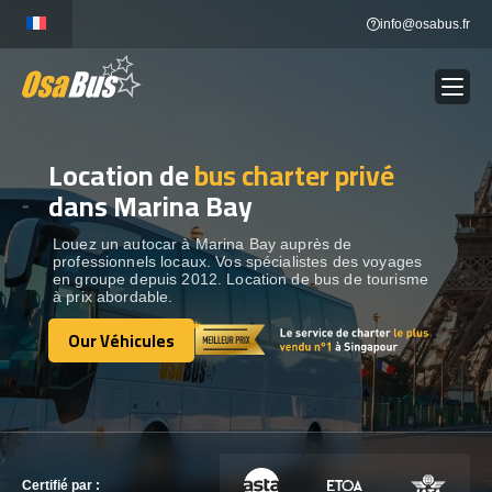
Skip
info@osabus.fr
to
content
Location de
bus charter privé
Show dropdown
LOCATION DE BUS
dans Marina Bay
Show dropdown
DESTINATIONS
Louez un autocar à Marina Bay auprès de
professionnels locaux. Vos spécialistes des voyages
en groupe depuis 2012. Location de bus de tourisme
à prix abordable.
OUR VÉHICULES
Our Véhicules
Our Véhicules
CONTACTEZ-NOUS
CONTACTEZ-NOUS
Certifié par :