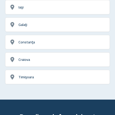
Iaşi
Galaţi
Constanţa
Craiova
Timişoara