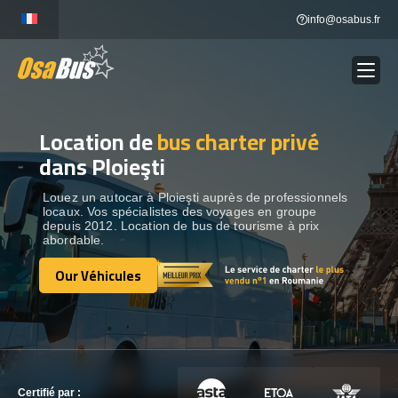
Skip
info@osabus.fr
to
content
Location de
bus charter privé
Show dropdown
LOCATION DE BUS
dans Ploieşti
Show dropdown
DESTINATIONS
Louez un autocar à Ploieşti auprès de professionnels
locaux. Vos spécialistes des voyages en groupe
depuis 2012. Location de bus de tourisme à prix
abordable.
OUR VÉHICULES
Our Véhicules
Our Véhicules
CONTACTEZ-NOUS
CONTACTEZ-NOUS
Certifié par :