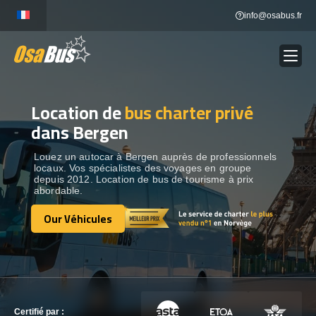
Skip
info@osabus.fr
to
content
Location de
bus charter privé
Show dropdown
LOCATION DE BUS
dans Bergen
Show dropdown
DESTINATIONS
Louez un autocar à Bergen auprès de professionnels
locaux. Vos spécialistes des voyages en groupe
depuis 2012. Location de bus de tourisme à prix
abordable.
OUR VÉHICULES
Our Véhicules
Our Véhicules
CONTACTEZ-NOUS
CONTACTEZ-NOUS
Certifié par :