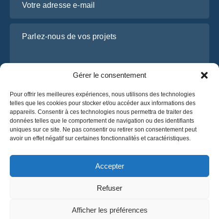
Parlez-nous de vos projets
Gérer le consentement
Pour offrir les meilleures expériences, nous utilisons des technologies
telles que les cookies pour stocker et/ou accéder aux informations des
appareils. Consentir à ces technologies nous permettra de traiter des
données telles que le comportement de navigation ou des identifiants
uniques sur ce site. Ne pas consentir ou retirer son consentement peut
J’ai lu et j’accepte la
politique de confidentialité
avoir un effet négatif sur certaines fonctionnalités et caractéristiques.
d’OsaBus.
Obtenez un devis
Accepter
Obtenez un devis
Refuser
Français
Afficher les préférences