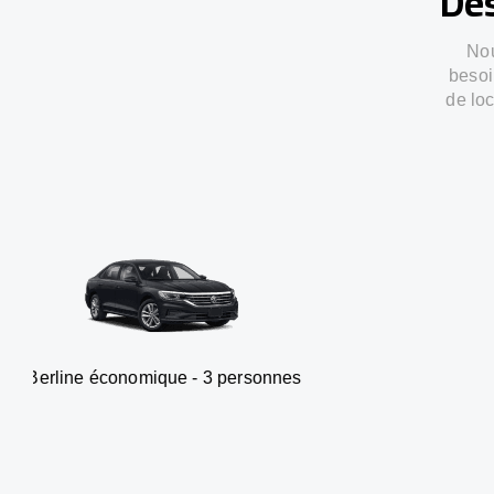
Des
Nou
besoi
de loc
onomique - 3 personnes
Van -