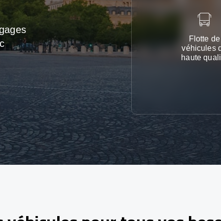
agages
Flotte de
c
véhicules 
haute quali