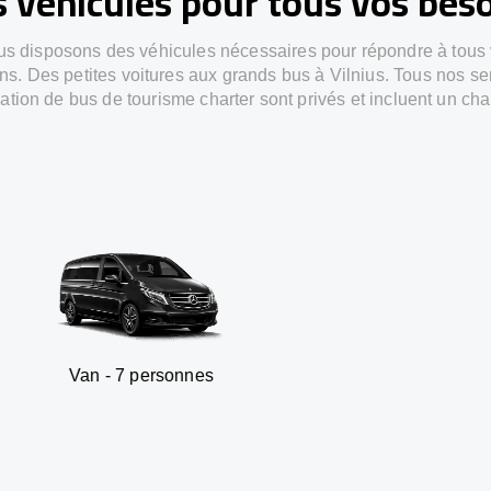
 véhicules pour tous vos bes
s disposons des véhicules nécessaires pour répondre à tous
ns. Des petites voitures aux grands bus à Vilnius. Tous nos se
ation de bus de tourisme charter sont privés et incluent un cha
 7 personnes
SUV - 3 