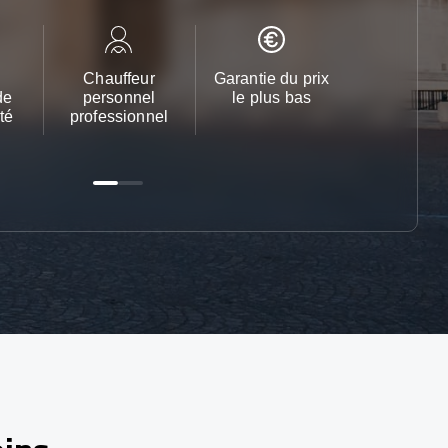
Chauffeur
Garantie du prix
Service cl
de
personnel
le plus bas
24h/24 et 
té
professionnel