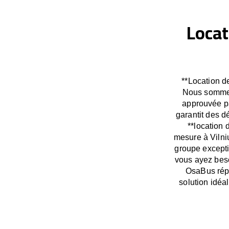
Locat
**Location de
Nous sommes 
approuvée pa
garantit des 
**location 
mesure à Vilni
groupe excepti
vous ayez beso
OsaBus répo
solution idéa