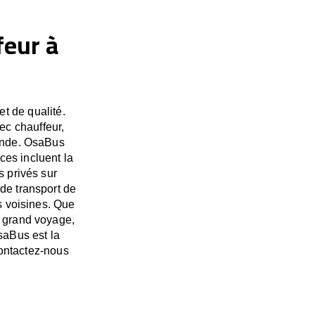
feur à
et de qualité.
ec chauffeur,
monde. OsaBus
es incluent la
s privés sur
de transport de
s voisines. Que
s grand voyage,
saBus est la
Contactez-nous