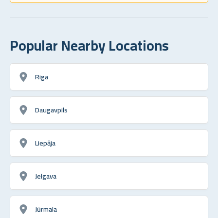
Popular Nearby Locations
Riga
Daugavpils
Liepāja
Jelgava
Jūrmala