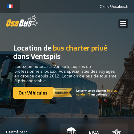
Skip
info@osabus.fr
to
content
Location de
bus charter privé
Show dropdown
LOCATION DE BUS
dans Ventspils
Show dropdown
DESTINATIONS
Louez un autocar à Ventspils auprès de
professionnels locaux. Vos spécialistes des voyages
en groupe depuis 2012. Location de bus de tourisme
à prix abordable.
OUR VÉHICULES
Our Véhicules
Our Véhicules
CONTACTEZ-NOUS
CONTACTEZ-NOUS
Certifié par :