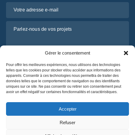
Votre adresse e-mail
Parlez-nous de vos projets
Gérer le consentement
Pour offrir les meilleures expériences, nous utilisons des technologies
telles que les cookies pour stocker et/ou accéder aux informations des
appareils. Consentir à ces technologies nous permettra de traiter des
données telles que le comportement de navigation ou des identifiants
uniques sur ce site. Ne pas consentir ou retirer son consentement peut
J’ai lu et j’accepte la
politique de confidentialité
avoir un effet négatif sur certaines fonctionnalités et caractéristiques.
d’OsaBus.
Obtenez un devis
Accepter
Obtenez un devis
Refuser
Français