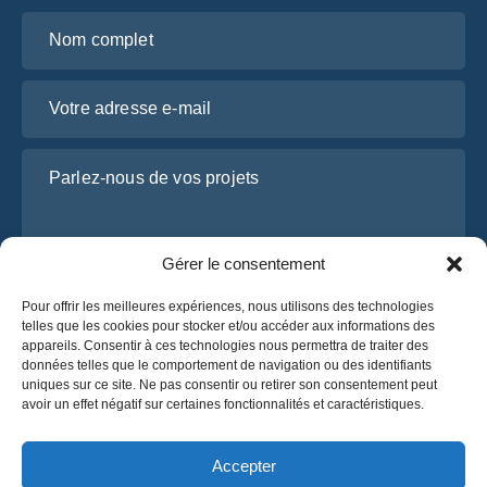
Nom complet
Votre adresse e-mail
Parlez-nous de vos projets
Gérer le consentement
Pour offrir les meilleures expériences, nous utilisons des technologies
telles que les cookies pour stocker et/ou accéder aux informations des
appareils. Consentir à ces technologies nous permettra de traiter des
données telles que le comportement de navigation ou des identifiants
uniques sur ce site. Ne pas consentir ou retirer son consentement peut
J’ai lu et j’accepte la
politique de confidentialité
avoir un effet négatif sur certaines fonctionnalités et caractéristiques.
d’OsaBus.
Obtenez un devis
Accepter
Obtenez un devis