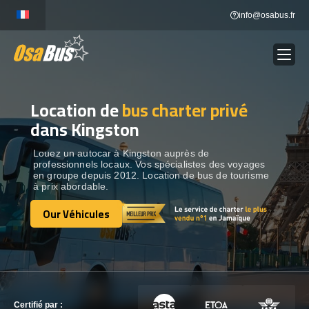
Skip
info@osabus.fr
to
content
Location de
bus charter privé
Show dropdown
LOCATION DE BUS
dans Kingston
Show dropdown
DESTINATIONS
Louez un autocar à Kingston auprès de
professionnels locaux. Vos spécialistes des voyages
en groupe depuis 2012. Location de bus de tourisme
à prix abordable.
OUR VÉHICULES
Our Véhicules
Our Véhicules
CONTACTEZ-NOUS
CONTACTEZ-NOUS
Certifié par :